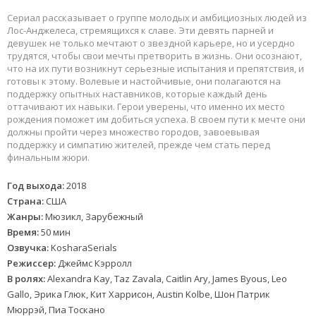
Сериал рассказывает о группе молодых и амбициозных людей из
Лос-Анджелеса, стремящихся к славе. Эти девять парней и
девушек не только мечтают о звездной карьере, но и усердно
трудятся, чтобы свои мечты претворить в жизнь. Они осознают,
что на их пути возникнут серьезные испытания и препятствия, и
готовы к этому. Волевые и настойчивые, они полагаются на
поддержку опытных наставников, которые каждый день
оттачивают их навыки. Герои уверены, что именно их место
рождения поможет им добиться успеха. В своем пути к мечте они
должны пройти через множество городов, завоевывая
поддержку и симпатию жителей, прежде чем стать перед
финальным жюри.
Год выхода:
2018
Страна:
США
Жанры:
Мюзикл, Зарубежный
Время:
50 мин
Озвучка:
KosharaSerials
Режиссер:
Джеймс Кэрролл
В ролях:
Alexandra Kay, Taz Zavala, Caitlin Ary, James Byous, Leo
Gallo, Эрика Глюк, Кит Харрисон, Austin Kolbe, Шон Патрик
Мюррэй, Пиа Тоскано