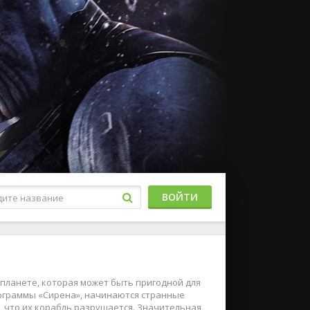
ВОЙТИ
планете, которая может быть пригодной для
программы «Сирена», начинаются странные
, что их корабль разрушается. Значительная