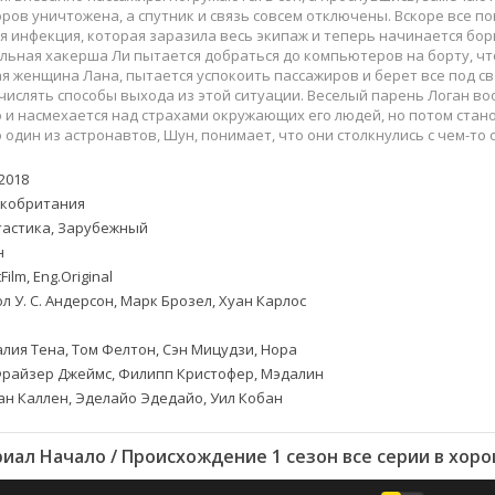
Приключения
Семейные
ров уничтожена, а спутник и связь совсем отключены. Вскоре все п
Детективы
Спортивные
 инфекция, которая заразила весь экипаж и теперь начинается бор
ьная хакерша Ли пытается добраться до компьютеров на борту, чт
Драмы
Вестерны
 женщина Лана, пытается успокоить пассажиров и берет все под сво
итания
Исторические
Фэнтези
ислять способы выхода из этой ситуации. Веселый парень Логан во
 и насмехается над страхами окружающих его людей, но потом стан
Криминальные
Netflix
 один из астронавтов, Шун, понимает, что они столкнулись с чем-то
Мелодрамы
HBO
ная
Триллеры
Marvel
2018
кобритания
Фантастика
астика, Зарубежный
н
Film, Eng.Original
л У. С. Андерсон, Марк Брозел, Хуан Карлос
лия Тена, Том Фелтон, Сэн Мицудзи, Нора
Фрайзер Джеймс, Филипп Кристофер, Мэдалин
н Каллен, Эделайо Эдедайо, Уил Кобан
иал Начало / Происхождение 1 сезон все серии в хор