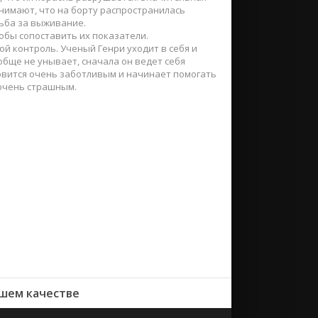
онимают, что на борту распространилась
ьба за выживание.
обы сопоставить их показатели.
й контроль. Ученый Генри уходит в себя и
обще не унывает, сначала он ведет себя
овится очень заботливым и начинает помогать
 очень страшным.
ошем качестве