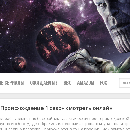
Е СЕРИАЛЫ
ОЖИДАЕМЫЕ
BBC
AMAZOM
FOX
 Происхождение 1 сезон смотреть онлайн
Ужасы
Комедии
Документальные
корабль плывет по бескрайним галактическим просторам к далекой 
Боевики
Военные
руг на его борту, где собрались известные астронавты, участники 
. Внезапно пассажиры погружаются в сон, а проснувшись, замечают