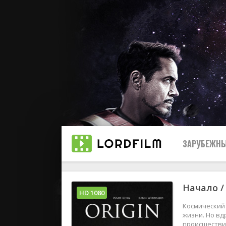
ЗАРУБЕЖНЫ
Начало /
Все
HD 1080
Космический 
2019
жизни. Но вд
происшествия