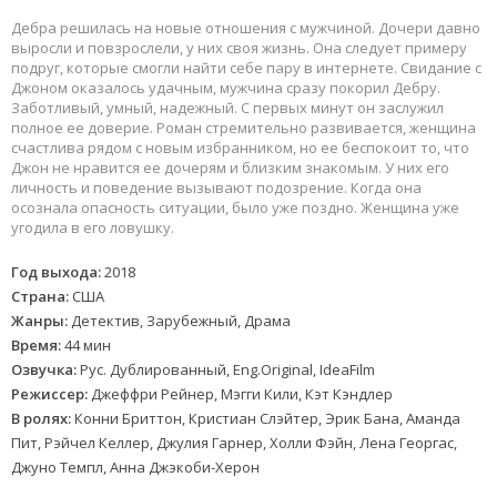
Дебра решилась на новые отношения с мужчиной. Дочери давно
выросли и повзрослели, у них своя жизнь. Она следует примеру
подруг, которые смогли найти себе пару в интернете. Свидание с
Джоном оказалось удачным, мужчина сразу покорил Дебру.
Заботливый, умный, надежный. С первых минут он заслужил
полное ее доверие. Роман стремительно развивается, женщина
счастлива рядом с новым избранником, но ее беспокоит то, что
Джон не нравится ее дочерям и близким знакомым. У них его
личность и поведение вызывают подозрение. Когда она
осознала опасность ситуации, было уже поздно. Женщина уже
угодила в его ловушку.
Год выхода:
2018
Страна:
США
Жанры:
Детектив, Зарубежный, Драма
Время:
44 мин
Озвучка:
Рус. Дублированный, Eng.Original, IdeaFilm
Режиссер:
Джеффри Рейнер, Мэгги Кили, Кэт Кэндлер
В ролях:
Конни Бриттон, Кристиан Слэйтер, Эрик Бана, Аманда
Пит, Рэйчел Келлер, Джулия Гарнер, Холли Фэйн, Лена Георгас,
Джуно Темпл, Анна Джэкоби-Херон