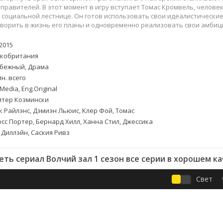
Приключения
Семейные
правителей. В этот момент в игру вступает Томас Кромвель, челов
Детективы
Спортивные
 социальной лестнице. Он готов использовать свои идеалистические
ворить в жизнь его планы и одновременно реализовать свои амбиц
Драмы
Вестерны
итания
Исторические
Фэнтези
2015
Криминальные
Netflix
кобритания
Мелодрамы
HBO
бежный, Драма
н. всего
ная
Триллеры
Marvel
Media, Eng.Original
Фантастика
тер Козмински
 Райлэнс, Дэмиэн Льюис, Клер Фой, Томас
осс Портер, Бернард Хилл, Ханна Стил, Джессика
 Диллэйн, Саския Ривз
ть сериал Волчий зал 1 сезон все серии в хорошем к
Свет