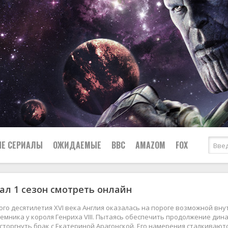
Е СЕРИАЛЫ
ОЖИДАЕМЫЕ
BBC
AMAZOM
FOX
ал 1 сезон смотреть онлайн
Ужасы
Комедии
Документальные
ого десятилетия XVI века Англия оказалась на пороге возможной вн
Боевики
Военные
емника у короля Генриха VIII. Пытаясь обеспечить продолжение дин
сторгнуть брак с Екатериной Арагонской. Его намерения сталкивают