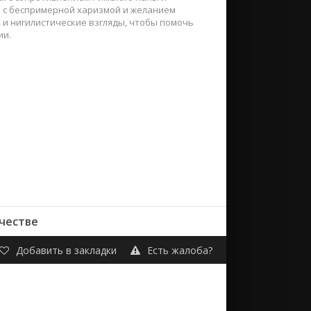
ек с беспримерной харизмой и желанием
 и нигилистические взгляды, чтобы помочь
ии.
ачестве
Добавить в закладки
Есть жалоба?