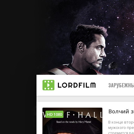
ЗАРУБЕЖНЫ
Волчий з
Все
HD 1080
В конце втор
2019
мужского пре
стремится ра