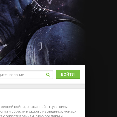
ВОЙТИ
утренней войны, вызванной отсутствием
астии и обрести мужского наследника, монарх
ся с сопротивлением Римского папы и