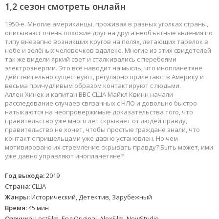
1,2 сезон смотреть онлайн
1950-е. Многие американцы, проживая в разных уголках страны,
описывают очень похожие друг на друга необъятные явления по
типу внезапно возникших кругов на полях, летающих тарелок в
небе и зелёных человечков вдалеке. Многие из этих свидетелей
так же видели яркий свет и сталкивались с перебоями
электроэнергии. Это всё наводит на мысль, что инопланетяне
действительно существуют, регулярно прилетают в Америку и
весьма причудливым образом контактируют с людьми.
Аллен Хинек и капитан ВВС США Майкл Квинн начали
расследование случаев связанных с НЛО и довольно быстро
натыкаются на неопровержимые доказательства того, что
правительство уже много лет скрывает от людей правду,
правительство не хочет, чтобы простые граждане знали, что
контакт с пришельцами уже давно установлен. Но чем
мотивировано их стремление скрывать правду? Быть может, ими
уже давно управляют инопланетяне?
Год выхода:
2019
Страна:
США
Жанры:
Исторический, Детектив, Зарубежный
Время:
45 мин
Озвучка:
LostFilm, Eng.Original, AlexFilm, NewStudio