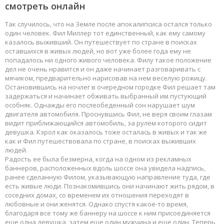
смотреть онлайн
Так случилось, что на Земле после апокалипсиса остался только
один человек. Фил Миллер тот единственный, как ему самому
казалось выживший. Он путешествует по стране в поисках
оставшихся в живых людей, но вот уже более года ему не
попадалось ни одного живого человека. Филу такое положение
дел не очень нравится и он даже начинает разговаривать с
мячиком, предварительно нарисовав на нем веселую рожицу.
Остановившись на ночлег в очередном городке Фил решает там
задержаться и начинает обживать выбранный им пустующий
особняк. Однажды его послеобеденный сон нарушает шум
двигателя автомобиля. Проснувшись Фил, не веря своим глазам
видит приближающийся автомобиль, за рулем которого сидит
девушка. Кэрол как оказалось тоже осталась в живых и так же
как и Фил путешествовала по стране, в поисках выживших
людей.
Радость ее была безмерна, когда на одном из рекламных
баннеров, расположенных вдоль шоссе она увидела надпись,
ранее сделанную Филом, указывающую направление туда, где
есть живые люди. Познакомившись они начинают жить рядом, в
соседних домах, со временем их отношения переходят в
любовные и они женятся. Однако спустя какое-то время,
благодаря все тому же баннеру на шоссе к ним присоединяется
еще одна девушка, затем еще один мужчина и еще один. Теперь