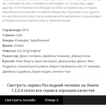
их становится пять человек и они живут по соседству с друг
другом. Естественно не обходится и без конфликтов, которые
неизбежно возникают в любом обществе. В результате одного
из них Фила изгоняют из их маленькой компании и он вынужден
отправиться на поиски новых приключений.
Год выхода:
2015
Страна:
США
Жанры:
Комедия, Зарубежный
Время:
22 мин
Озвучка:
2x2, Eng.Original
Режиссер:
Джон Соломон, Джейсон Уолинер, Дэвид Ноэль
В ролях:
Уилл Форте, Кристен Шаал, Дженьюэри Джонс, Мэл
Родригез, Клеопатра Коулмэн, Мэри Стинберген, Кит Л. Уильямс,
Джейсон Судейкис, Борис Коджо, Кеннет Чои
Смотреть сериал Последний человек на Земле
1,2,3,4 сезон все серии в хорошем качестве
Смотреть онлайн
Плеер 2