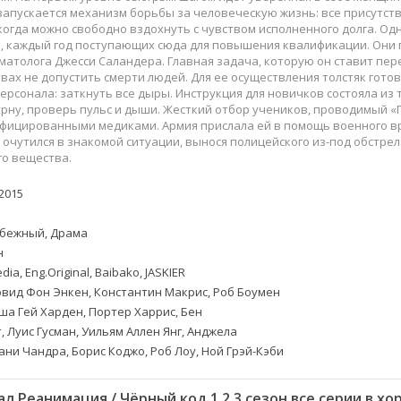
Приключения
Семейные
запускается механизм борьбы за человеческую жизнь: все присутс
Детективы
Спортивные
когда можно свободно вздохнуть с чувством исполненного долга. О
, каждый год поступающих сюда для повышения квалификации. Они 
Драмы
Вестерны
атолога Джесси Саландера. Главная задача, которую он ставит пер
итания
Исторические
Фэнтези
вах не допустить смерти людей. Для ее осуществления толстяк гото
ерсонала: заткнуть все дыры. Инструкция для новичков состояла из 
Криминальные
Netflix
ну, проверь пульс и дыши. Жесткий отбор учеников, проводимый «
Мелодрамы
HBO
фицированными медиками. Армия прислала ей в помощь военного вр
у очутился в знакомой ситуации, вынося полицейского из-под обстрел
ная
Триллеры
Marvel
о вещества.
Фантастика
2015
бежный, Драма
н
ia, Eng.Original, Baibako, JASKIER
вид Фон Энкен, Константин Макрис, Роб Боумен
а Гей Харден, Портер Харрис, Бен
, Луис Гусман, Уильям Аллен Янг, Анджела
ани Чандра, Борис Коджо, Роб Лоу, Ной Грэй-Кэби
л Реанимация / Чёрный код 1,2,3 сезон все серии в х