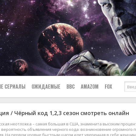
Е СЕРИАЛЫ
ОЖИДАЕМЫЕ
BBC
AMAZOM
FOX
ия / Чёрный код 1,2,3 сезон смотреть онлайн
Ужасы
Комедии
Документальные
сская неотложка – самая большая в США, знаменита высоким проце
Боевики
Военные
 вероятность объявления черного кода: возникновение огромного п
ия. На первом уровне быстрым шагом идет уверенная в себе женщин