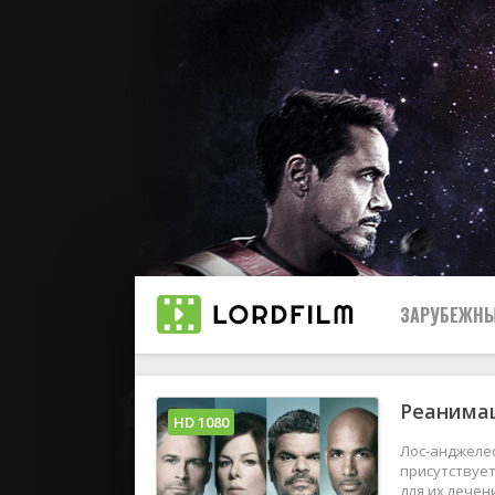
ЗАРУБЕЖНЫ
Реанимац
Все
HD 1080
Лос-анджеле
2019
присутствует
для их лечен