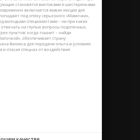
твующие становятся винтиками и шестеренками
дновременно включается живая лекция для
попадают под опеку серьезного «Мамочки»,
ед молодыми специалистами – ни при каких
в отвечать на глупые вопросы подопечных.
трех пунктов: когда тошнит – найди
Папочкой», обеспечивает страну
ача Виллиса для передачи опыта в условиях
а и спасая спецназ от воздействия
орошем качестве