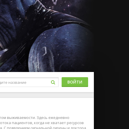
ВОЙТИ
нтом выживаемости. Здесь ежедневно
отока пациентов, когда не хватает ресурсов
а. С появлением сигнальной сирены и доктора