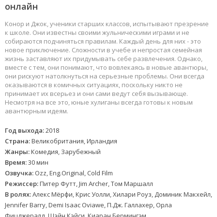
онлайн
Конор и Джок, ученики старших классов, испытывают презрение
к школе. Они известны своими жульническими играми и не
собираются подчиняться правилам. Каждый день для них - это
новое приключение. Сложности в учебе и непростая семейная
жизнь заставляют их придумывать себе развлечения. Однако,
вместе с тем, они понимают, что вовлекаясь в новые авантюры,
они рискуют натолкнуться на серьезные проблемы. Они всегда
оказываются в комичных ситуациях, поскольку никто не
принимает их всерьез и они сами ведут себя вызывающе.
Несмотря на все это, юные хулиганы всегда готовы к новым
авантюрным идеям.
Год выхода:
2018
Страна:
Великобритания, Ирландия
Жанры:
Комедия, Зарубежный
Время:
30 мин
Озвучка:
Ozz, Eng.Original, Cold Film
Режиссер:
Питер Футт, Jim Archer, Том Маршалл
В ролях:
Алекс Мёрфи, Крис Уолли, Хилари Роуз, Доминик Макхейл,
Jennifer Barry, Demi Isaac Oviawe, П.Дж. Галлахер, Орла
Фицджералд, Шэйн Кэйси, Киаран Бермингэм