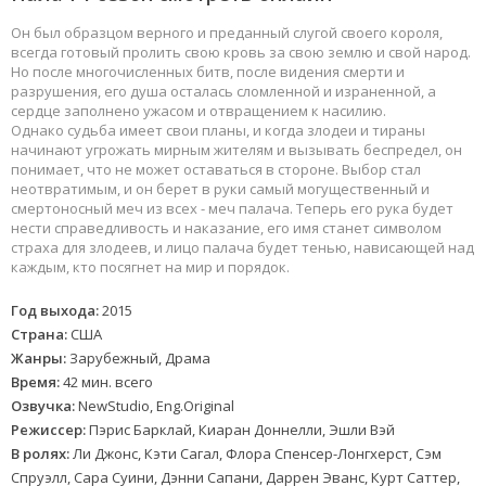
Он был образцом верного и преданный слугой своего короля,
всегда готовый пролить свою кровь за свою землю и свой народ.
Но после многочисленных битв, после видения смерти и
разрушения, его душа осталась сломленной и израненной, а
сердце заполнено ужасом и отвращением к насилию.
Однако судьба имеет свои планы, и когда злодеи и тираны
начинают угрожать мирным жителям и вызывать беспредел, он
понимает, что не может оставаться в стороне. Выбор стал
неотвратимым, и он берет в руки самый могущественный и
смертоносный меч из всех - меч палача. Теперь его рука будет
нести справедливость и наказание, его имя станет символом
страха для злодеев, и лицо палача будет тенью, нависающей над
каждым, кто посягнет на мир и порядок.
Год выхода:
2015
Страна:
США
Жанры:
Зарубежный, Драма
Время:
42 мин. всего
Озвучка:
NewStudio, Eng.Original
Режиссер:
Пэрис Барклай, Киаран Доннелли, Эшли Вэй
В ролях:
Ли Джонс, Кэти Сагал, Флора Спенсер-Лонгхерст, Сэм
Спруэлл, Сара Суини, Дэнни Сапани, Даррен Эванс, Курт Саттер,