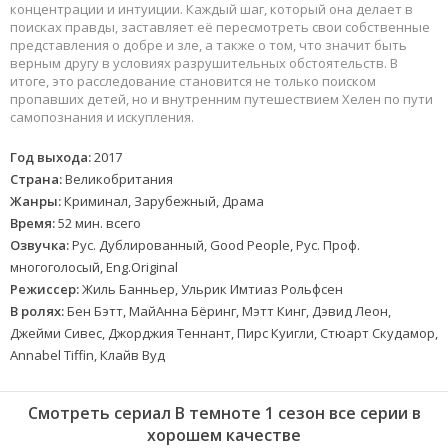
концентрации и интуиции. Каждый шаг, который она делает в
поисках правды, заставляет её пересмотреть свои собственные
представления о добре и зле, а также о том, что значит быть
верным другу в условиях разрушительных обстоятельств. В
итоге, это расследование становится не только поиском
пропавших детей, но и внутренним путешествием Хелен по пути
самопознания и искупления.
Год выхода:
2017
Страна:
Великобритания
Жанры:
Криминал, Зарубежный, Драма
Время:
52 мин. всего
Озвучка:
Рус. Дублированный, Good People, Рус. Проф.
многоголосый, Eng.Original
Режиссер:
Жиль Банньер, Ульрик Имтиаз Рольфсен
В ролях:
Бен Бэтт, МайАнна Бёринг, Мэтт Кинг, Дэвид Леон,
Джейми Сивес, Джорджия Теннант, Пирс Куигли, Стюарт Скудамор,
Annabel Tiffin, Клайв Вуд
Смотреть сериал В темноте 1 сезон все серии в
хорошем качестве