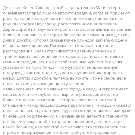
Детектив Хелен Уикс, опытный следователь из Манчестера,
оказывается перед лицом непростой задачи, когда ей поручают
расследование загадочного исчезновения двух девочек в ее
родном городке Поулсфорд, расположенном в живописном
Дербишире. Этот случай не просто профессиональный вызов для
Хелен; он наполняет ее сердцебиением воспоминания о детских
днях и дружбе, которая связывала ее с Линдой, матерью одной
из пропавших девочек. Погружаясь в мрачные тонкости
расследования, Хелен сталкивается с давними тайнами и
тревожными подозрениями, которые затрагивают не только
семьи пострадавших, но и ее собственные чувства. Все улики
указывают на мужа Линды, что усугубляет эмоциональную
нагрузку для детектива, ведь она вынуждена балансировать
между долгом и дружбой, пытаясь выяснить, кто на самом деле
стоит за этим ужасающим преступлением.
Хелен осознает, что в маленьком городке каждый секрет имеет
свои корни, и чем глубже она ныряет в расследование, тем
больше вскрываются темные стороны жизни его жителей.
Отношения между людьми здесь переплетены, и каждый кажется
вовлеченным в эту трагедию, будь то соседи, знакомые или даже
ближайшие родственники. С каждым днём детектив становится
всё более убежденной, что за исчезновением девочек стоит
нечто большее, чем простой акт насилия; это сложная сеть лжи,
страха и недоразумений, которая требует ее предельной