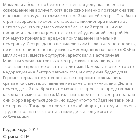
Маккензи абсолютно безответственная девушка, но её это
совершенно не волнует, хотя возможно именно поэтому она так
и не вышла замуж, в отличие от своей младшей сестры. Она была
стриптизершей, но смогла очаровать миллионера и выйти за
него замуж. Это ущемило самолюбие нашей героини, и она
предпочитала не встречаться со своей удачливой сестрой. Но
почему-то приняла очередное приглашение Памелы на
вечеринку. Сестры давно не виделись им было о чем поговорить,
но из этого ничего не получилось. Неожиданно появляется ФБР и
миллионера, вместе с супругой, арестовали. Растерянная
Макензи молча смотрит как сестру сажают в машину, а та
торопливо просит её остаться с детьми. Памела уверяет что это
недоразумение быстро разъяснится, и к утру она будет дома.
Героиня сериала не успевает даже возразить, как машина
срывается с места, оставив её наедине с племянниками. Делать
нечего, детей она бросить не может, но просто не представляет
как она с ними справится. Маккензи надеется что сестра права и
они скоро вернуться домой, но вдруг что-то пойдет не так и они
не вернутся. Тогда дело примет плохой оборот, потому что очень
трудно справиться с воспитанием детей той у кого нет
собственных.
Год выхода:
2017
Страна:
США