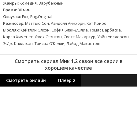
Жанры:
Комедия, Зарубежный
Время:
30 мин
Озвучка:
Fox, Eng.Original
Режиссер:
Мэттью Сон, Рэндолл Айнхорн, Кэт Койро
В ролях:
Кэйтлин Олсон, София Блэк-Д’Элиа, Томас Барбаска,
Карла Хименес, Джек Стэнтон, Скотт Макартур, Уэйн Уилдерсон,
Э.Дж. Каллахан, Трисиа О’Келли, Лэйрд Макинтош
Смотреть сериал Мик 1,2 сезон все серии в
хорошем качестве
Смотреть онлайн
Плеер 2