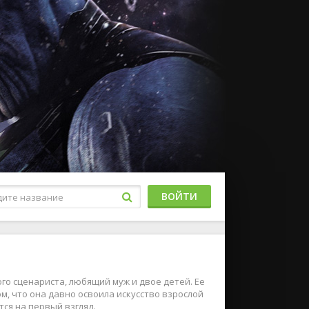
ВОЙТИ
ого сценариста, любящий муж и двое детей. Ее
, что она давно освоила искусство взрослой
тся на первый взгляд.