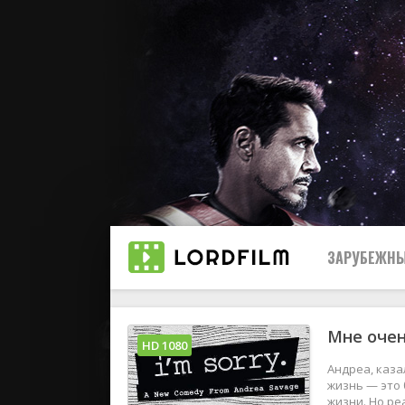
ЗАРУБЕЖНЫ
Мне очен
Все
HD 1080
Андреа, каза
2019
жизнь — это 
жизни. Но ре