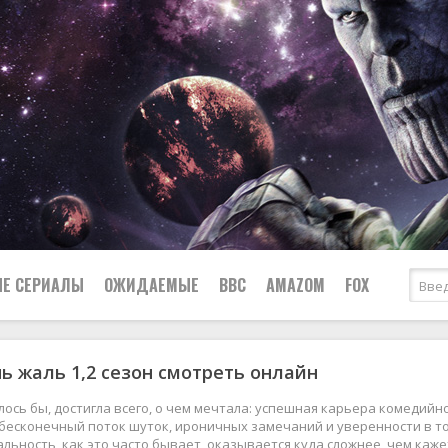
Е СЕРИАЛЫ
ОЖИДАЕМЫЕ
BBC
AMAZOM
FOX
ь жаль 1,2 сезон смотреть онлайн
Ужасы
Комедии
Документальные
лось бы, достигла всего, о чем мечтала: успешная карьера комедийн
Боевики
Военные
бесконечный поток шуток, ироничных замечаний и уверенности в том
альность, как это часто бывает, оказывается куда сложнее, чем каже