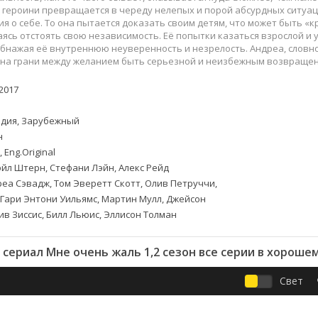
Приключения
Семейные
героини превращается в череду нелепых и порой абсурдных ситуац
Детективы
Спортивные
я о себе. То она пытается доказать своим детям, что может быть «
аясь отстоять свою независимость. Её попытки казаться взрослой 
Драмы
Вестерны
бнажая её внутреннюю неуверенность и незрелость. Андреа, словно
итания
Исторические
Фэнтези
 на грани между желанием быть серьезной и неизбежным возвращен
Криминальные
Netflix
2017
Мелодрамы
HBO
ная
Триллеры
Marvel
дия, Зарубежный
Фантастика
н
 Eng.Original
йл Штерн, Стефани Лэйн, Алекс Рейд
еа Сэвадж, Том Эверетт Скотт, Олив Петруччи,
 Гари Энтони Уильямс, Мартин Мулл, Джейсон
ив Зиссис, Билл Льюис, Эллисон Толман
сериал Мне очень жаль 1,2 сезон все серии в хороше
Свет