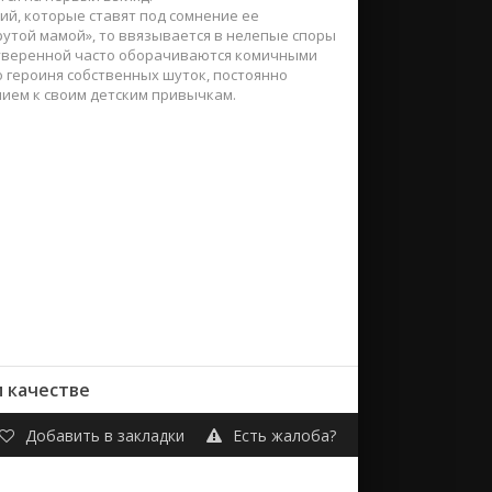
ий, которые ставят под сомнение ее
крутой мамой», то ввязывается в нелепые споры
и уверенной часто оборачиваются комичными
 героиня собственных шуток, постоянно
ием к своим детским привычкам.
м качестве
Добавить в закладки
Есть жалоба?