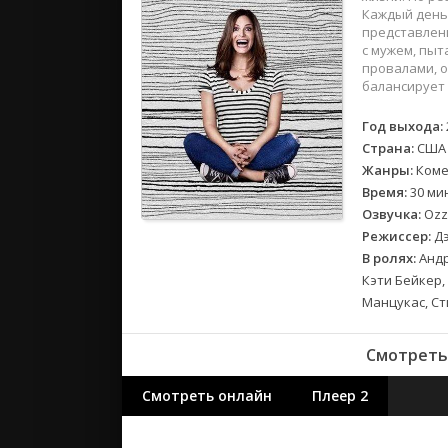
2018
Каждый день 
2017
представлени
с мужем, пыт
провалами, о
Великобр
балансирует
Испания
Год выхода:
Германия
Страна:
США
Корея Юж
Жанры:
Коме
Канада
Время:
30 ми
Индия
Озвучка:
Ozz,
Режиссер:
Дэ
Франция
В ролях:
Андр
Кэти Бейкер,
Манцукас, Ст
Смотреть 
Смотреть онлайн
Плеер 2