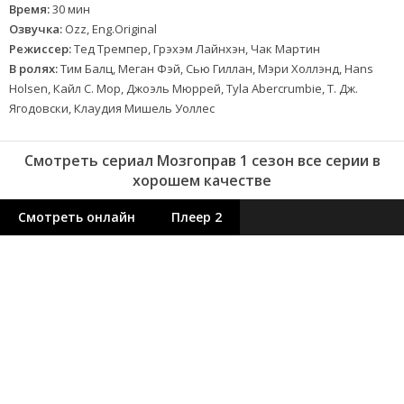
Время:
30 мин
Озвучка:
Ozz, Eng.Original
Режиссер:
Тед Тремпер, Грэхэм Лайнхэн, Чак Мартин
В ролях:
Тим Балц, Меган Фэй, Сью Гиллан, Мэри Холлэнд, Hans
Holsen, Кайл С. Мор, Джоэль Мюррей, Tyla Abercrumbie, Т. Дж.
Ягодовски, Клаудия Мишель Уоллес
Смотреть сериал Мозгоправ 1 сезон все серии в
хорошем качестве
Смотреть онлайн
Плеер 2