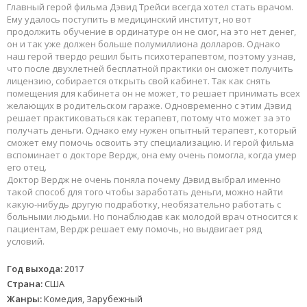
Главный герой фильма Дэвид Трейси всегда хотел стать врачом.
Ему удалось поступить в медицинский институт, но вот
продолжить обучение в ординатуре он не смог, на это нет денег,
он и так уже должен больше полумиллиона долларов. Однако
наш герой твердо решил быть психотерапевтом, поэтому узнав,
что после двухлетней бесплатной практики он сможет получить
лицензию, собирается открыть свой кабинет. Так как снять
помещения для кабинета он не может, то решает принимать всех
желающих в родительском гараже. Одновременно с этим Дэвид
решает практиковаться как терапевт, потому что может за это
получать деньги. Однако ему нужен опытный терапевт, который
сможет ему помочь освоить эту специализацию. И герой фильма
вспоминает о докторе Вердж, она ему очень помогла, когда умер
его отец.
Доктор Вердж не очень поняла почему Дэвид выбрал именно
такой способ для того чтобы заработать деньги, можно найти
какую-нибудь другую подработку, необязательно работать с
больными людьми. Но понаблюдав как молодой врач относится к
пациентам, Вердж решает ему помочь, но выдвигает ряд
условий.
Год выхода:
2017
Страна:
США
Жанры:
Комедия, Зарубежный