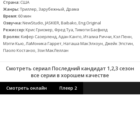
Страна:
США
Жанры:
Триллер, Зарубежный, Драма
Время:
60 мин
Озвучка:
NewStudio, JASKIER, Baibako, Eng.Original
Режиссер:
Крис Грисмер, Фред Туа, Тимоти Басфилд
В ролях:
Кифер Сазерленд, Адан Канто, Италиа Риччи, Кэл Пенн,
Мэгги Кью, ЛаМоника Гаррет, Наташа МакЭлхоун, Джейк Эпстин,
Паоло Костанзо, Зои МакЛеллан
Смотреть сериал Последний кандидат 1,2,3 сезон
все серии в хорошем качестве
Смотреть онлайн
Плеер 2