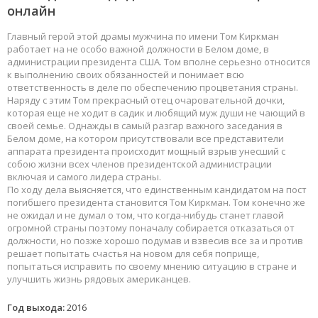
онлайн
Главный герой этой драмы мужчина по имени Том Киркман
работает на не особо важной должности в Белом доме, в
администрации президента США. Том вполне серьезно относится
к выполнению своих обязанностей и понимает всю
ответственность в деле по обеспечению процветания страны.
Наряду с этим Том прекрасный отец очаровательной дочки,
которая еще не ходит в садик и любящий муж души не чающий в
своей семье. Однажды в самый разгар важного заседания в
Белом доме, на котором присутствовали все представители
аппарата президента происходит мощный взрыв унесший с
собою жизни всех членов президентской администрации
включая и самого лидера страны.
По ходу дела выясняется, что единственным кандидатом на пост
погибшего президента становится Том Киркман. Том конечно же
не ожидал и не думал о том, что когда-нибудь станет главой
огромной страны поэтому поначалу собирается отказаться от
должности, но позже хорошо подумав и взвесив все за и против
решает попытать счастья на новом для себя поприще,
попытаться исправить по своему мнению ситуацию в стране и
улучшить жизнь рядовых американцев.
Год выхода:
2016