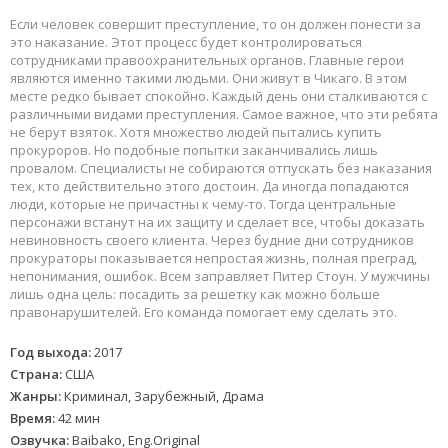
Если человек совершит преступление, то он должен понести за
это наказание. Этот процесс будет контролироваться
сотрудниками правоохранительных органов. Главные герои
являются именно такими людьми. Они живут в Чикаго. В этом
месте редко бывает спокойно. Каждый день они сталкиваются с
различными видами преступления. Самое важное, что эти ребята
не берут взяток. Хотя множество людей пытались купить
прокуроров. Но подобные попытки заканчивались лишь
провалом. Специалисты не собираются отпускать без наказания
тех, кто действительно этого достоин. Да иногда попадаются
люди, которые не причастны к чему-то. Тогда центральные
персонажи встанут на их защиту и сделает все, чтобы доказать
невиновность своего клиента. Через будние дни сотрудников
прокураторы показывается непростая жизнь, полная преград,
непонимания, ошибок. Всем заправляет Питер Стоун. У мужчины
лишь одна цель: посадить за решетку как можно больше
правонарушителей. Его команда помогает ему сделать это.
Год выхода:
2017
Страна:
США
Жанры:
Криминал, Зарубежный, Драма
Время:
42 мин
Озвучка:
Baibako, Eng.Original