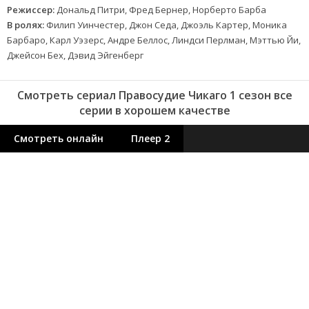
Режиссер:
Дональд Питри, Фред Бернер, Норберто Барба
В ролях:
Филип Уинчестер, Джон Седа, Джоэль Картер, Моника
Барбаро, Карл Уэзерс, Андре Беллос, Линдси Перлман, Мэттью Йи,
Джейсон Бех, Дэвид Эйгенберг
Смотреть сериал Правосудие Чикаго 1 сезон все
серии в хорошем качестве
Смотреть онлайн
Плеер 2