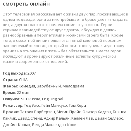
смотреть онлайн
Этот телесериал рассказывает о жизни двух пар, проживающих в
одном подъезде: одна из них пребывает в браке уже пятнадцать
лет, а другая только что начала совместную жизнь. Герои
сериала взаимодействуют друг с другом, обсуждая и делясь
разнообразными перипетиями и нюансами своего быта. Кроме
того, в сюжетной линии появляется пятый ключевой персонаж —
закоренелый холостяк, который вносит свою уникальную точку
зрения на отношения и жизнь без обязательств. Вместе герои
исследуют и иронизируют различные аспекты супружеской
жизни и современных отношений.
Год выхода:
2007
Страна:
США
Жанры:
Комедия, Зарубежный, Мелодрама
Время:
22 мин
Озвучка:
SET Russia, Eng.Original
Режиссер:
Тед Уасс, Гейл Манкусо, Том Херц
В ролях:
Патрик Варбертон, Мегин Прайс, Оливер Хадсон, Бьянка
Кэйлик, Дэвид Спейд, Адхир Кальян, Келлен Лав, Дайан Селлерс,
Джеймс Кошак, Венди Маклендон-Кови