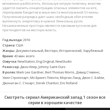
мгновенно разбогатеть. Используя хитрую политику, властям
удается снизить концентрацию опасных элементов на юге,
переправив бандитов в иные места многогранной Отчизны.
Полученная разрядка дает шанс свободным обитателям
выплеснуть энергетику в нужное Линкольну русло.
Незахваченные просторы являются лакомым кусочком для
претендентов на местную власть.
Год выхода:
2016
Страна:
США
Жанры:
Документальный, Вестерн, Исторический, Зарубежный
Время:
43 мин. всего
Озвучка:
NewStation, Eng.Original, NewStudio
Режиссер:
Джон Илер, Johnny Saint-Ours
В ролях:
Mark Lee Gardner, Bert Thomas Morris, Дэвид Стивенс,
Уилл Стронгхарт, Мо Брингс Пленти, Морган Ланд, Джон С. Бэйли,
Джонатан С. Стюарт, Derek Chariton, Eric Rolland
Смотреть сериал Американский запад 1 сезон все
серии в хорошем качестве