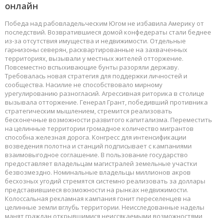
онлайн
Победа над рабовладельческим Югом не избавила Америку от
последствий. Возвратившиеся домой конфедераты стали беднее
из-за отсутствия имущества и недвижимости. Отдельные
гарнизоны северян, расквартированные на захваченных
территориях, вызывали у местных жителей отторжение.
Повсеместно вспыхивающие бунты разоряли державу.
Требовалась новая стратегия для поддержки личностей и
сообщества. Насилие не способствовало мирному
урегулированию разногласий. Агрессивная риторика в столице
вызывала отторжение. Генерал Грант, победивший противника
стратегическим мышлением, стремится реализовать
бесконечные возможности развитого капитализма. Переместить
на целинные территории громадное количество мигрантов
способна железная дорога. Конгресс для интенсификации
возведения полотна и станций подписывает с кампаниями
взаимовыгодное соглашение. В пользование государство
предоставляет владельцам магистралей земельные участки
безвозмездно. Номинальные владельцы миллионов акров
бесхозных угодий стремятся системно реализовать за доллары
представившиеся возможности на рынках недвижимости.
Колоссальная рекламная кампания гонит переселенцев на
целинные земли вглубь территории. Неисследованные наделы
манят граждан открывшимися неиссякаемыми возможностями