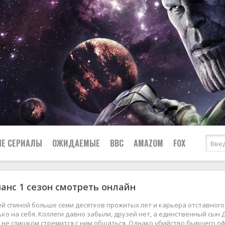
Е СЕРИАЛЫ
ОЖИДАЕМЫЕ
BBC
AMAZOM
FOX
анс 1 сезон смотреть онлайн
Ужасы
Комедии
Документальные
ей спиной больше семи десятков прожитых лет и карьера отставного
Боевики
Военные
ько на себя. Коллеги давно забыли, друзей нет, а единственный сын
 не слишком стремится с ним общаться. Однако убийство бывшего оф