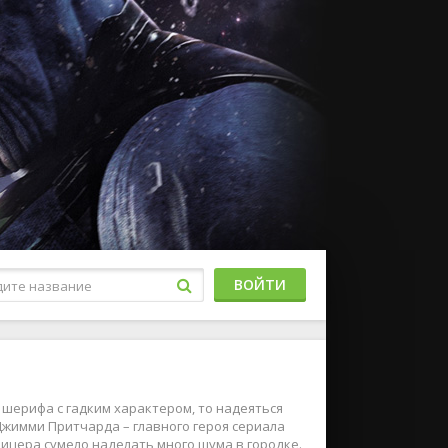
ВОЙТИ
 шерифа с гадким характером, то надеяться
 Джимми Притчарда – главного героя сериала
ицера сумело наделать много шума в городке.