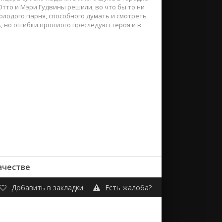
тто и Мэри Гудвины решили, во что бы то ни
молодого парня, способного думать и смотреть
, но ошибки прошлого преследуют героя и в
ачестве
Добавить в закладки
Есть жалоба?