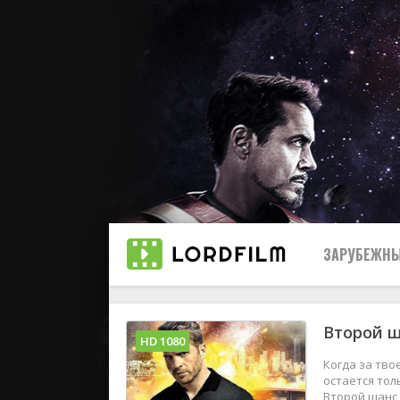
ЗАРУБЕЖНЫ
Второй ш
Все
HD 1080
Когда за тво
2019
остается тол
Второй шанс,