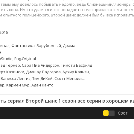
Приключения
Семейные
твым ему довелось побывать недолго, ведь близнецы-миллионеры О
Детективы
Спортивные
сить копа. Им это удается и тот попадает в тело привлекательного 
м опытного полицейского. Второй шанс должен был бы все исправить
Драмы
Вестерны
итания
Исторические
Фэнтези
Криминальные
Netflix
2016
Мелодрамы
HBO
инал, Фантастика, Зарубежный, Драма
ная
Триллеры
Marvel
н
Фантастика
tudio, Eng.Original
эд Тернер, Сара Пиа Андерсон, Тимоти Басфилд
рт Казински, Дилшад Вадсариа, Адхир Кальян,
 Ванесса Ленгиз, Тим ДиКей, Скотт Менвиль,
р, Кармен Мур, Адан Канто
ть сериал Второй шанс 1 сезон все серии в хорошем к
Свет