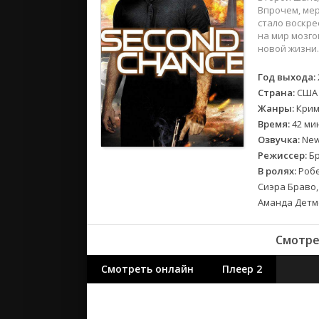
2018
Впрочем, мер
2017
стало воскре
на мир мозго
новой жизни.
Великобр
Испания
Год выхода:
Страна:
США
Германия
Жанры:
Крим
Корея Юж
Время:
42 ми
Канада
Озвучка:
NewS
Индия
Режиссер:
Бр
Франция
В ролях:
Робе
Сиэра Браво,
Аманда Детме
Смотре
Смотреть онлайн
Плеер 2