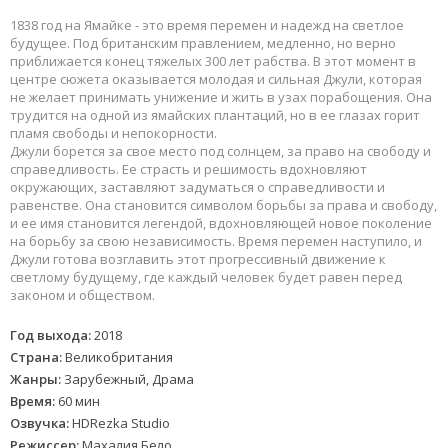
1838 год на Ямайке - это время перемен и надежд на светлое
будущее. Под британским правлением, медленно, но верно
приближается конец тяжелых 300 лет рабства. В этот момент в
центре сюжета оказывается молодая и сильная Джули, которая
не желает принимать унижение и жить в узах порабощения. Она
трудится на одной из ямайских плантаций, но в ее глазах горит
пламя свободы и непокорности.
Джули борется за свое место под солнцем, за право на свободу и
справедливость. Ее страсть и решимость вдохновляют
окружающих, заставляют задуматься о справедливости и
равенстве. Она становится символом борьбы за права и свободу,
и ее имя становится легендой, вдохновляющей новое поколение
на борьбу за свою независимость. Время перемен наступило, и
Джули готова возглавить этот прогрессивный движение к
светлому будущему, где каждый человек будет равен перед
законом и обществом.
Год выхода:
2018
Страна:
Великобритания
Жанры:
Зарубежный, Драма
Время:
60 мин
Озвучка:
HDRezka Studio
Режиссер:
Махалия Бело