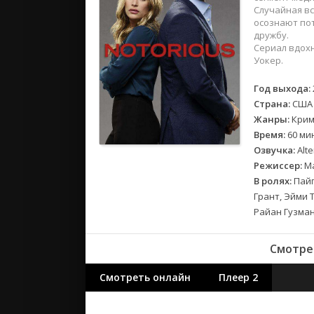
2018
Случайная вс
2017
осознают пот
дружбу.
Сериал вдохн
Великобр
Уокер.
Испания
Год выхода:
Германия
Страна:
США
Корея Юж
Жанры:
Крим
Канада
Время:
60 ми
Индия
Озвучка:
Alte
Режиссер:
Ма
Франция
В ролях:
Пайп
Грант, Эйми 
Райан Гузман
Смотрет
Смотреть онлайн
Плеер 2