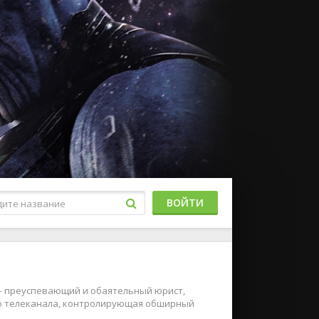
ВОЙТИ
 – преуспевающий и обаятельный юрист,
го телеканала, контролирующая обширный