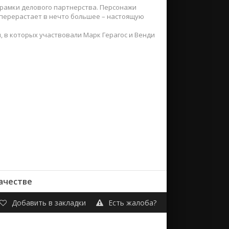
 рамки делового партнерства. Персонажи
 перерастает в нечто большее – настоящую
 в которых участвовали Марк Герагос и Венди
качестве
Добавить в закладки
Есть жалоба?