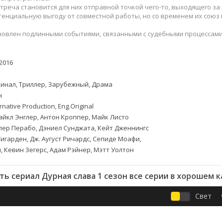
Приключения
Семейные
треча становится для них отправной точкой чего-то, выходящего за
Детективы
Спортивные
енциальную выгоду от совместной работы, но со временем их союз
Драмы
Вестерны
овлен подлинными событиями, связанными с судебными процессами,
итания
Исторические
Фэнтези
Криминальные
Netflix
2016
Мелодрамы
HBO
ная
Триллеры
Marvel
инал, Триллер, Зарубежный, Драма
Фантастика
н
rnative Production, Eng.Original
йкл Энглер, Антон Кроппер, Майк Листо
ер Перабо, Дэниел Сунджата, Кейт Дженнингс
Тигарден, Дж. Аугуст Ричардс, Сепиде Моафи,
, Кевин Зегерс, Адам Рэйнер, Мэтт Уолтон
ь сериал Дурная слава 1 сезон все серии в хорошем 
Свет