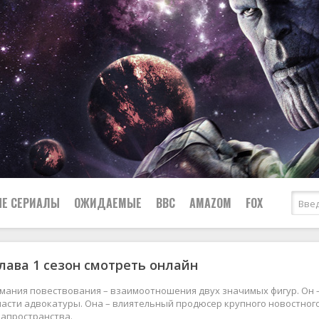
Е СЕРИАЛЫ
ОЖИДАЕМЫЕ
BBC
AMAZOM
FOX
лава 1 сезон смотреть онлайн
Ужасы
Комедии
Документальные
имания повествования – взаимоотношения двух значимых фигур. Он
Боевики
Военные
бласти адвокатуры. Она – влиятельный продюсер крупного новостно
иапространства.