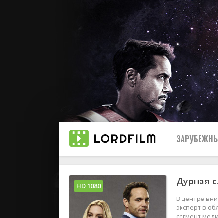
ЗАРУБЕЖНЫ
Дурная с
Все
HD 1080
В центре вн
2019
эксперт в о
сегмент мед