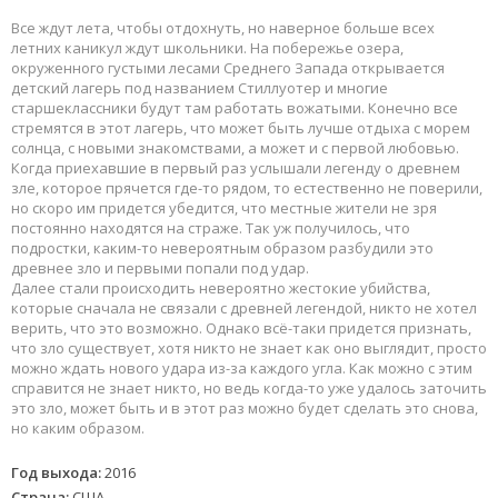
Все ждут лета, чтобы отдохнуть, но наверное больше всех
летних каникул ждут школьники. На побережье озера,
окруженного густыми лесами Среднего Запада открывается
детский лагерь под названием Стиллуотер и многие
старшеклассники будут там работать вожатыми. Конечно все
стремятся в этот лагерь, что может быть лучше отдыха с морем
солнца, с новыми знакомствами, а может и с первой любовью.
Когда приехавшие в первый раз услышали легенду о древнем
зле, которое прячется где-то рядом, то естественно не поверили,
но скоро им придется убедится, что местные жители не зря
постоянно находятся на страже. Так уж получилось, что
подростки, каким-то невероятным образом разбудили это
древнее зло и первыми попали под удар.
Далее стали происходить невероятно жестокие убийства,
которые сначала не связали с древней легендой, никто не хотел
верить, что это возможно. Однако всё-таки придется признать,
что зло существует, хотя никто не знает как оно выглядит, просто
можно ждать нового удара из-за каждого угла. Как можно с этим
справится не знает никто, но ведь когда-то уже удалось заточить
это зло, может быть и в этот раз можно будет сделать это снова,
но каким образом.
Год выхода:
2016
Страна:
США