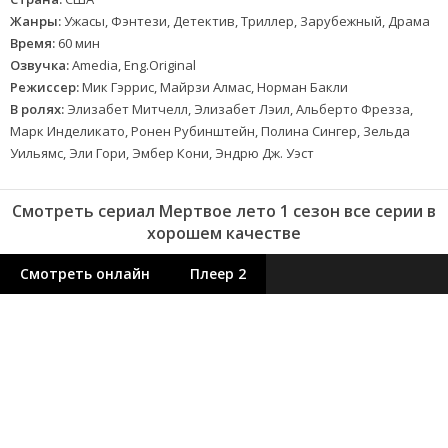
Жанры:
Ужасы, Фэнтези, Детектив, Триллер, Зарубежный, Драма
Время:
60 мин
Озвучка:
Amedia, Eng.Original
Режиссер:
Мик Гэррис, Майрзи Алмас, Норман Бакли
В ролях:
Элизабет Митчелл, Элизабет Лэил, Альберто Фрезза,
Марк Инделикато, Ронен Рубинштейн, Полина Сингер, Зельда
Уильямс, Эли Гори, Эмбер Кони, Эндрю Дж. Уэст
Смотреть сериал Мертвое лето 1 сезон все серии в
хорошем качестве
Смотреть онлайн
Плеер 2