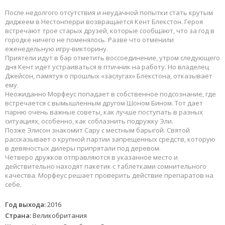
После недолгого отсутствия и неудачной попытки стать крутым
диджеем в Нестонперри возвращается Кент Блекстон. Героя
встречают трое старых друзей, которые сообщают, что за год в
городке ничего не поменялось. Разве что отменили
еженедельную игру-викторину.
Приятели идут в бар отметить воссоединение, утром следующего
дня Кент идет устраиваться в птичник на работу. Но владелец
Джейсон, памятуя о прошлых «заслугах» Блекстона, отказывает
ему.
Неожиданно Морфеус попадает в собственное подсознание, где
встречается с вымышленным другом Шоном Бином. Тот дает
парню очень важные советы, как лучше поступать в разных
ситуациях, особенно, как соблазнить подружку Эли.
Позже Элисон знакомит Сару с местным барыгой. Святой
рассказывает о крупной партии запрещенных средств, которую
в девяностых дилеры припрятали под деревом.
Четверо дружков отправляются в указанное место и
действительно находят пакетик с таблетками сомнительного
качества. Морфеус решает проверить действие препаратов на
себе.
Год выхода:
2016
Страна:
Великобритания