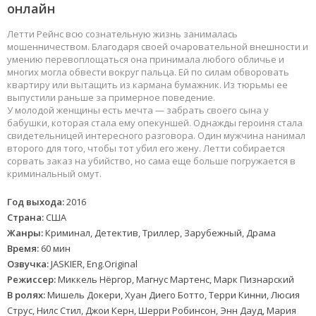
онлайн
Летти Рейнс всю сознательную жизнь занималась
мошенничеством. Благодаря своей очаровательной внешности и
умению перевоплощаться она принимала любого обличье и
многих могла обвести вокруг пальца. Ей по силам обворовать
квартиру или вытащить из кармана бумажник. Из тюрьмы ее
выпустили раньше за примерное поведение.
У молодой женщины есть мечта — забрать своего сына у
бабушки, которая стала ему опекуншей. Однажды героиня стала
свидетельницей интересного разговора. Один мужчина нанимал
второго для того, чтобы тот убил его жену. Летти собирается
сорвать заказ на убийство, но сама еще больше погружается в
криминальный омут.
Год выхода:
2016
Страна:
США
Жанры:
Криминал, Детектив, Триллер, Зарубежный, Драма
Время:
60 мин
Озвучка:
JASKIER, Eng.Original
Режиссер:
Миккель Нёргор, Магнус Мартенс, Марк Пизнарский
В ролях:
Мишель Докери, Хуан Диего Ботто, Терри Кинни, Люсия
Струс, Нилс Стил, Джои Керн, Шерри Робинсон, Энн Дауд, Мария