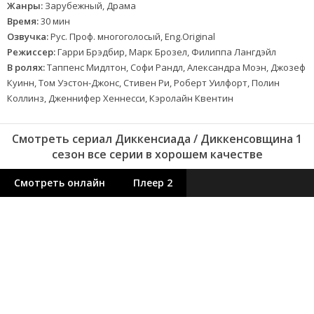
Жанры:
Зарубежный, Драма
Время:
30 мин
Озвучка:
Рус. Проф. многоголосый, Eng.Original
Режиссер:
Гарри Брэдбир, Марк Брозел, Филиппа Лангдэйл
В ролях:
Таппенс Мидлтон, Софи Рандл, Александра Моэн, Джозеф
Куинн, Том Уэстон-Джонс, Стивен Ри, Роберт Уилфорт, Полин
Коллинз, Дженнифер Хеннесси, Кэролайн Квентин
Смотреть сериал Диккенсиада / Диккенсовщина 1
сезон все серии в хорошем качестве
Смотреть онлайн
Плеер 2