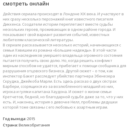
смотреть онлайн
Действия сериала происходят в Лондоне XIX века. И участвуют в
них сразу несколько персонажей книг известного писателя
Диккенса. Создатели истории переплетают вместе судьбы
нескольких героев, проживающих в одном районе города. И
показывают свой вариант развития событий, известных
любителям классической литературы.
В сериале рассказывается несколько историй, начинающихся с
семьи Хэвишем из романа «Большие надежды». В этой части
один из наследников умершего владельца огромного состояния
пытается получить свою долю. Но, когда решить конфликт
мирным способом не удаётся, прибегает к помощи сообщника для
разрушения отцовского бизнеса. Другой сюжет – о том, как
инспектор Бакет расследует убийство партнера Эбенезера
Скруджа, Джейкоба Марли. Есть здесь рассказ о двух сёстрах
Барбери, ссорящихся из-за возлюбленного младшей из них,
игрока и гуляки капитана Хаудона. И сюжет о жизни семьи
Кретчетов, бедной, но благодарной судьбе даже за то, что у них
есть. И, наконец, история о девочке Нелл, проблемы дедушки
которой тоже связаны с его любовью к азартным играм.
Год выхода:
2015
Страна:
Великобритания