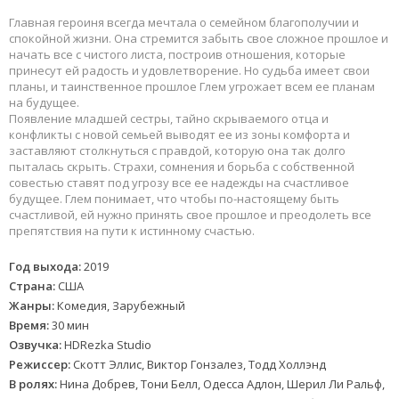
Главная героиня всегда мечтала о семейном благополучии и
спокойной жизни. Она стремится забыть свое сложное прошлое и
начать все с чистого листа, построив отношения, которые
принесут ей радость и удовлетворение. Но судьба имеет свои
планы, и таинственное прошлое Глем угрожает всем ее планам
на будущее.
Появление младшей сестры, тайно скрываемого отца и
конфликты с новой семьей выводят ее из зоны комфорта и
заставляют столкнуться с правдой, которую она так долго
пыталась скрыть. Страхи, сомнения и борьба с собственной
совестью ставят под угрозу все ее надежды на счастливое
будущее. Глем понимает, что чтобы по-настоящему быть
счастливой, ей нужно принять свое прошлое и преодолеть все
препятствия на пути к истинному счастью.
Год выхода:
2019
Страна:
США
Жанры:
Комедия, Зарубежный
Время:
30 мин
Озвучка:
HDRezka Studio
Режиссер:
Скотт Эллис, Виктор Гонзалез, Тодд Холлэнд
В ролях:
Нина Добрев, Тони Белл, Одесса Адлон, Шерил Ли Ральф,