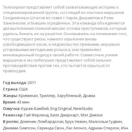
Телесериал представляет собой захватывающую историю о
специализированной группе, состоящей из опытных маршалов
Соединённых Штатов во главе с Чарли Дюшампом и Рэем
Занкенелли, и бывших осуждённых. Эта команда объединяется
для выполнения сложной миссии: отлова преступников, которым
удалось бежать из-за решётки. Основываясь на понимании того,
что существуют риски, намного серьёзнее вновь
освободившихся зэков, и недовольство прежними, морально
устаревшими методиками розыска, они применяют
инновационный подход к своей работе. Совместные усилия
маршалов и экс-побегушек представляют собой сильное
противодействие против тех, кто пытается скрыться от
правосудия.
Год выхода:
2011
Страна:
США
Жанры:
Криминал, Триллер, Зарубежный, Драма
Время:
43 мин
Озвучка:
Кураж-Бамбей, Eng.Original, NewStudio
Режиссер:
Гай Ферленд, Билл Джирхарт, Мэл Дэмски
В ролях:
Доменик Ломбардоззи, Брук Невин, Малкольм Гудвин,
Джимми Симпсон, Серинда Свон, Лас Алонсо, Адриан Сперлок, Иэн