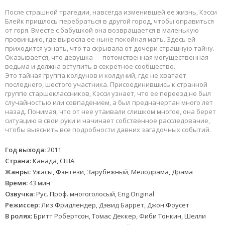
После страшной трагедии, навсегда изменившей ее жизнь, Кэсси
Блейк пришлось перебраться в другой город, чтобы оправиться
от горя. Вместе с бабушкой она возвращается в маленькую
провинцию, где выросла ее ныне покойная мать. Здесь ей
приходится узнать, что та скрывала от дочери страшную тайну.
Оказывается, что девушка — потомственная могущественная
ведьма и должна вступить в секретное сообщество.
Это тайная группа колдунов и колдуний, где не хватает
последнего, шестого участника. Присоединившись к странной
группе старшеклассников, Кэсси узнает, что ее переезд не был
случайностью или совпадением, а был предначертан много лет
назад. Понимая, что от нее утаивали слишком многое, она берет
ситуацию в свои руки и начинает собственное расследование,
чтобы выяснить все подробности давних загадочных событий.
Год выхода:
2011
Страна:
Канада, США
Жанры:
Ужасы, Фэнтези, Зарубежный, Мелодрама, Драма
Время:
43 мин
Озвучка:
Рус. Проф. многоголосый, Eng.Original
Режиссер:
Лиз Фридлендер, Дэвид Баррет, Джон Фоусет
В ролях:
Бритт Робертсон, Томас Деккер, Фиби Тонкин, Шелли