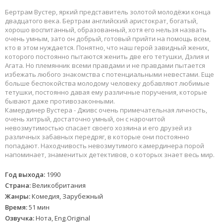
Бертрам Вустер, яркий представитель золотой молодёжи конца
двадцатого века. Бертрам английский аристократ, богатый,
хорошо воспитанный, образованный, хотя его нельзя назвать
очень умным, зато он добрый, готовый прийти на помощь всем,
кто в этом нуждается. Понятно, что наш герой завидный жених,
которого постоянно пытаются женить две его тетушки, Дэлия и
Агата. Но племянник всеми правдами и не правдами пытается
избежать любого знакомства с потенциальными невестами. Еще
больше беспокойства молодому человеку добавляют любимые
тетушки, постоянно давая ему различные поручения, которые
бывают даже противозаконными.
Камердинер Вустера - Дживс очень примечательная личность,
очень хитрый, достаточно умный, он с нарочитой
невозмутимостью спасает своего хозяина и его друзей из
различных забавных передряг, в которые они постоянно
попадают. Находчивость невозмутимого камердинера порой
напоминает, знаменитых детективов, о которых знает весь мир.
Год выхода:
1990
Страна:
Великобритания
Жанры:
Комедия, Зарубежный
Время:
51 мин
Озвучка:
Нота, Eng.Original