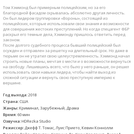
Том Хэммонд был примерным полицейским, но за его
благородной фасадом скрывалась абсолютно другая личность.
Он был лидером группировки «Вороны», состоящей из
полицейских, которые использовали свои знания и возможности
для совершения жестоких преступлений. Но когда спецагент ФБР
раскрыл его темные дела, Хэммонду пришлось ответить перед
законом.
После долгого судебного процесса бывший полицейский был
осужден и отправлен за решетку на длительный срок. Но даже в
тюрьме он не утратил свою целеустремленность. Хэммонд начал
строить новые планы, мечтая о мести и о возможности вернуться
на свободу. Лишившись всего, что было у него раньше, он решил
использовать свои навыки лидера, чтобы найти выход из
сложной ситуации и вернуть свою преступную империю к
вершине.
Год выхода:
2018
Страна:
США
Жанры:
Криминал, Зарубежный, Драма
Время:
60 мин
Озвучка:
HDRezka Studio
Режиссер:
Джефф Т. Томас, Луис Прието, Кевин Коннолли