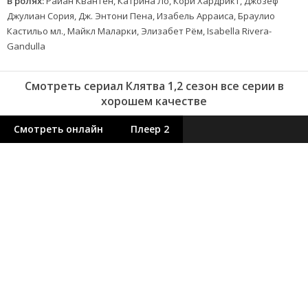
В ролях:
Райан Квантен, Катрина Ло, Кори Хардрикт, Джозеф
Джулиан Сория, Дж. Энтони Пена, Изабель Арраиса, Браулио
Кастильо мл., Майкл Маларки, Элизабет Рём, Isabella Rivera-
Gandulla
Смотреть сериал Клятва 1,2 сезон все серии в
хорошем качестве
Смотреть онлайн
Плеер 2