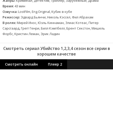
Жанры:
Криминал, Детектив, Триллер, Зарубежный, Драма
Время:
43 мин
Озвучка:
LostFilm, Eng.Original, Кубик в кубе
Режиссер:
Эдвард Бьянчи, Николь Кэссел, Фил Абрахам
В ролях:
Мирей Инос, Юэль Киннаман, Элиас Котеас, Питер
Сарсгаард, Грегг Генри, Билл Кэмпбелл, Брент Секстон, Мишель
Форбс, Кристин Леман, Эрик Ладин
Смотреть сериал Убийство 1,2,3,4 сезон все серии в
хорошем качестве
Смотреть онлайн
Плеер 2