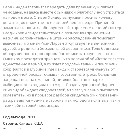
Сара Линден готовится передать дела преемнику и пакует
чемоданы, надеясь вместе с сынишкой благополучно устроиться
на новом месте. Стивен Холдер вынужден просить коллегу
остаться, хотя мечтает о ее скорейшем отъезде. Причиной
заминки становится обнаруженный в пролеске женский свитер.
Следы крови свидетельствуют о возможном применении
насилия. Дополнительные штрихи расследования помогают
выяснить, что юная Рози Ларсен отсутствует на вечеринке
друзей, а родители бессильны ей дозвониться. Тело бедняжки
обнаруживают в просторном багажнике затонувшего авто.
Сыщикам приходится признать, что версия об убийстве является
единственно верной, а их ждет продолжительный поиск улик,
сбор фактов в глубинке, где каждый старается увильнуть от
откровенной беседы, скрывая собственные грехи. Основная
зацепка связана с машиной, числящейся в автопарке
амбициозного кандидата в мэры. Раздосадованный Даррен
Ричмонд убеждает следователей, что его усиленно пытаются
оклеветать, но в процессе разбора свидетельских показаний
раскрываются мрачные стороны как молодого политика, так и
тихих обитателей провинции.
Год выхода:
2011
Страна:
Канада, США