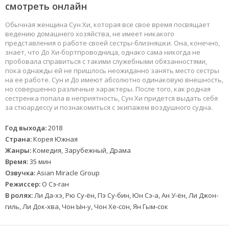
смотреть онлайн
Обычная женщина Сун Хи, которая все свое время посвящает
ведению домашнего хозяйства, не имеет никакого
представления о работе своей сестры-близняшки. Она, конечно,
знает, что До Хи-бортпроводница, однако сама никогда не
пробовала справиться с такими служебными обязанностями,
пока однажды ей не пришлось неожиданно занять место сестры
на ее работе. Сун и До имеют абсолютно одинаковую внешность,
но совершенно различные характеры. После того, как родная
сестренка попала в неприятность, Сун Хи придется выдать себя
за стюардессу и познакомиться с экипажем воздушного судна.
Год выхода:
2018
Страна:
Корея Южная
Жанры:
Комедия, Зарубежный, Драма
Время:
35 мин
Озвучка:
Asian Miracle Group
Режиссер:
О Сэ-ган
В ролях:
Ли Да-хэ, Рю Су-ён, Пэ Су-бин, Юн Сэ-а, Ан У-ён, Ли Джон-
гиль, Ли Док-хва, Чон Ын-у, Чон Хе-сон, Ян Гым-сок