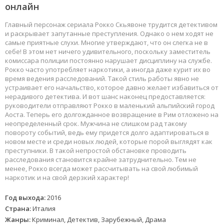
онлайн
Главный персонаж сериала Рокко Скьявоне трудится детективом
и раскрывает запутанные преступления. Однако о нем ходят не
самые приятные слухи. Многие утверждают, что он слегка не в
себе! В этом нет ничего удивительного, поскольку заместитель
комиссара полиции постоянно нарушает дисциплину на службе.
Рокко часто употребляет наркотики, а иногда даже курит их во
время ведения расследований. Такой стиль работы явно не
устраивает его начальство, которое давно желает избавиться от
нерадивого детектива. И вот шанс наконец предоставляется:
руководители отправляют Рокко в маленький альпийский город
Аоста. Теперь его долгожданное возвращение в Рим отложено на
неопределенный срок. Мужчина не слишком рад такому
повороту событий, ведь ему придется долго адаптироваться в
новом месте и среди новых людей, которые порой выглядят как
преступники. В такой непростой обстановке проводить
расследования становится крайне затруднительно. Тем не
менее, Рокко всегда может рассчитывать на свой любимый
наркотик и на свой дерзкий характер!
Год выхода:
2016
Страна:
Италия
Жанры:
Криминал, Детектив, Зарубежный, Драма