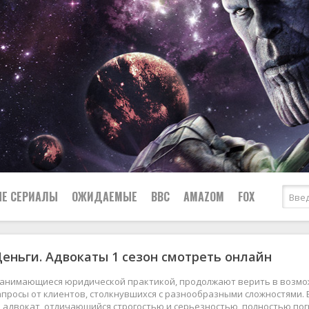
Е СЕРИАЛЫ
ОЖИДАЕМЫЕ
BBC
AMAZOM
FOX
еньги. Адвокаты 1 сезон смотреть онлайн
Ужасы
Комедии
Документальные
анимающиеся юридической практикой, продолжают верить в возможн
Боевики
Военные
просы от клиентов, столкнувшихся с разнообразными сложностями. 
 адвокат, отличающийся строгостью и серьезностью, полностью по