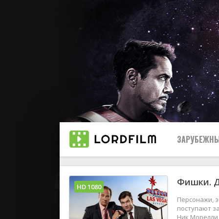
ЗАРУБЕЖНЫ
Фишки. Д
Все
HD 1080
Персонажи, з
2019
поступают за
Ник Морелли,