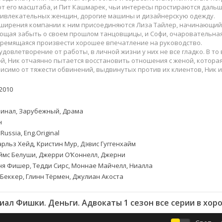
Приключения
Семейные
т его масштаба, и Пит Кашмарек, чьи интересы простираются даль
Детективы
Спортивные
ивлекательных женщин, дорогие машины и дизайнерскую одежду.
сширения компании к ним присоединяются Лиза Тайлер, начинающий
Драмы
Вестерны
ающая забыть о своем прошлом танцовщицы, и Софи, очаровательна
итания
Исторические
Фэнтези
тремящаяся произвести хорошее впечатление на руководство.
удовлетворение от работы, в личной жизни у них не все гладко. В т
Криминальные
Netflix
, Ник отчаянно пытается восстановить отношения с женой, которая 
Мелодрамы
HBO
исимо от тяжести обвинений, выдвинутых против их клиентов, Ник и 
ная
Триллеры
Marvel
2010
Фантастика
инал, Зарубежный, Драма
н
Russia, Eng.Original
рльз Хейд, Кристин Мур, Дэвис Гуггенхайм
мс Белуши, Джерри О’Коннелл, Джерни
ня Фишер, Тедди Сирс, Моннае Майчелл, Ниалла
 Беккер, Глинн Тёрмен, Джулиан Акоста
иал Фишки. Деньги. Адвокаты 1 сезон все серии в хор