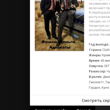
2018
независимо о
2017
включают пр
В период ра
росту и жел
Великобр
эмоции, но с
Несмотря на 
Испания
возлюбленной
Германия
сыном. Незав
Корея Юж
Год выхода:
Канада
Страна:
США
Индия
Жанры:
Крим
Франция
Время:
43 ми
Озвучка:
SET 
Режиссер:
Ча
В ролях:
Джей
Смоллетт, Та
Гордон, Куно
Смотреть сер