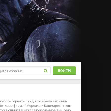
ВОЙТИ
ость сорвать банк, в то время как к ним
Во главе фирмы "Морелли и Кашмарек" стоят
гружающийся в каждое порученное ему дело,