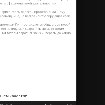
ше профессиональной деятельности и
 юрист, стремящаяся к профессиональному
я помощница, не всегда контролирующая свои
о время как Пит наслаждается обществом новой
его покинула, и сохранить связь со своим
Пит готовы бороться за их интересы до конца.
ошем качестве