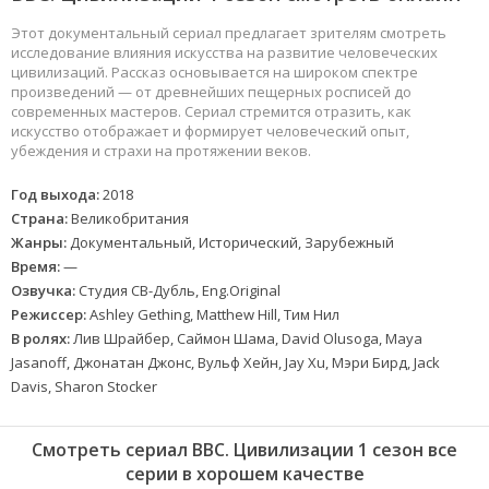
Этот документальный сериал предлагает зрителям смотреть
исследование влияния искусства на развитие человеческих
цивилизаций. Рассказ основывается на широком спектре
произведений — от древнейших пещерных росписей до
современных мастеров. Сериал стремится отразить, как
искусство отображает и формирует человеческий опыт,
убеждения и страхи на протяжении веков.
Год выхода:
2018
Страна:
Великобритания
Жанры:
Документальный, Исторический, Зарубежный
Время:
—
Озвучка:
Студия СВ-Дубль, Eng.Original
Режиссер:
Ashley Gething, Matthew Hill, Тим Нил
В ролях:
Лив Шрайбер, Саймон Шама, David Olusoga, Maya
Jasanoff, Джонатан Джонс, Вульф Хейн, Jay Xu, Мэри Бирд, Jack
Davis, Sharon Stocker
Смотреть сериал BBC. Цивилизации 1 сезон все
серии в хорошем качестве