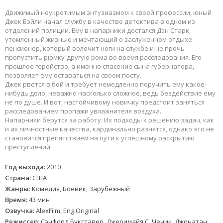
Движимый неукротимым энтузиазмом к своей профессии, юный
Джек Бэйли начал службу в качестве детектива в одном из
отделений полиции. Ему в напарники достался Дэн Старк,
утомленный жизнью и мечтающий о заслуженном отдыхе
пенсионер, который волочит ноги на службе и не прочь
пропустить рюмку-другую рома во время расследования. Его
прошлое геройство, а именно спасение сына губернатора,
позволяет ему оставаться на своем посту.
Джек рвется в бой и требует немедленно поручить ему какое-
нибудь дело, неважно насколько сложное, ведь бездействие ему
не по душе. И вот, настойчивому новичку предстоит заняться
расследованием пропажи увлажнителя воздуха.
Напарники берутся за работу. Их подходы к решению задач, как
и их личностные качества, кардинально разнятся, однако это не
становится препятствием на пути к успешному раскрытию
преступлений.
Год выхода:
2010
Страна:
США
Жанры:
Комедия, Боевик, Зарубежный
Время:
43 мин
Озвучка:
AlexFilm, Eng.Original
Режиссер:
Сэнфорд Букставер, Джеримайя С. Чечик, Джонатан