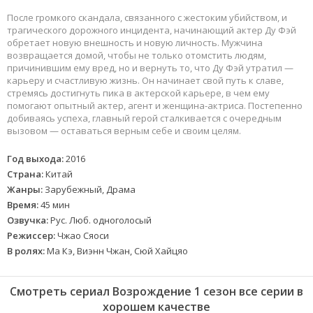
После громкого скандала, связанного с жестоким убийством, и
трагического дорожного инцидента, начинающий актер Ду Фэй
обретает новую внешность и новую личность. Мужчина
возвращается домой, чтобы не только отомстить людям,
причинившим ему вред, но и вернуть то, что Ду Фэй утратил —
карьеру и счастливую жизнь. Он начинает свой путь к славе,
стремясь достигнуть пика в актерской карьере, в чем ему
помогают опытный актер, агент и женщина-актриса. Постепенно
добиваясь успеха, главный герой сталкивается с очередным
вызовом — оставаться верным себе и своим целям.
Год выхода:
2016
Страна:
Китай
Жанры:
Зарубежный, Драма
Время:
45 мин
Озвучка:
Рус. Люб. одноголосый
Режиссер:
Чжао Сяоси
В ролях:
Ма Кэ, Виэнн Чжан, Сюй Хайцяо
Смотреть сериал Возрождение 1 сезон все серии в
хорошем качестве