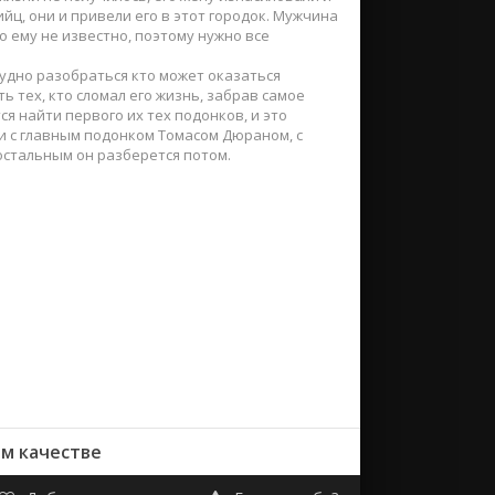
йц, они и привели его в этот городок. Мужчина
о ему не известно, поэтому нужно все
рудно разобраться кто может оказаться
ь тех, кто сломал его жизнь, забрав самое
тся найти первого их тех подонков, и это
 и с главным подонком Томасом Дюраном, с
 остальным он разберется потом.
ем качестве