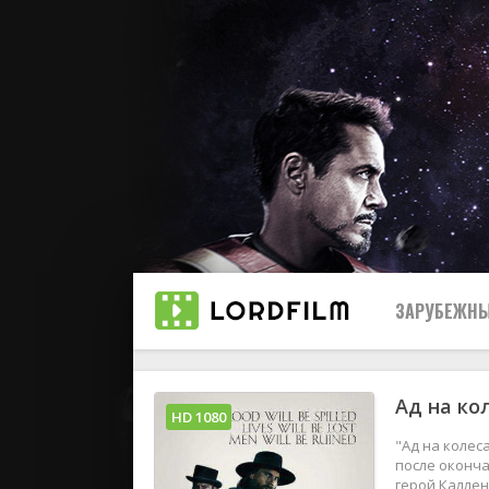
ЗАРУБЕЖНЫ
Ад на кол
Все
HD 1080
"Ад на колес
2019
после оконч
герой Каллен