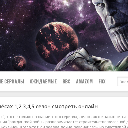
Е СЕРИАЛЫ
ОЖИДАЕМЫЕ
BBC
AMAZOM
FOX
ёсах 1,2,3,4,5 сезон смотреть онлайн
Ужасы
Комедии
Документальные
ах", это не только название этого сериала, точно так же называется
Боевики
Военные
ания Гражданской войны разворачивается строительство железной 
 Бохэннон. Когда-то и он воевал, война, закончилась, но счастливой