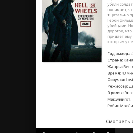
2018
убили солдат
2017
понимает, чт
тщательно п
Герой фильма
Великобр
убийцами. Но
дорогое, что
Испания
придает ему 
Германия
которым у не
Корея Юж
Год выхода:
Канада
Страна:
Кана
Индия
Жанры:
Вест
Франция
Время:
43 ми
Озвучка:
Lost
Режиссер:
Дэ
В ролях:
Энсо
МакЭллигот, 
Робин МакЛив
Смотреть с