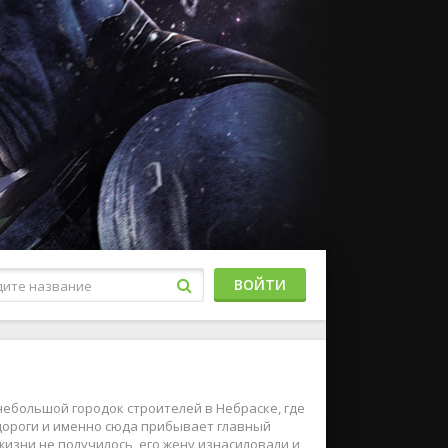
ВОЙТИ
 небольшой городок строителей в Небраске, где
дороги и именно сюда прибывает главный
 жизни не получилось, его жену изнасиловали и