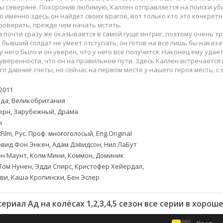
Приключения
Семейные
ы северяне. Похоронив любимую, Каллен отправляется на поиски уби
Детективы
Спортивные
о именно здесь он найдет своих врагов, вот только кто это конкретн
роверить, прежде чем начать мстить.
Драмы
Вестерны
 почти сразу же оказывается в самой гуще интриг, поэтому очень т
итания
Исторические
Фэнтези
 бывший солдат не умеет отступать, он готов на все лишь бы наказат
 у него было и он уверен, что у него все получится. Наконец ему удае
Криминальные
Netflix
уверенности, что он на правильном пути. Здесь Каллен встречается
Мелодрамы
HBO
го давние счеты, но сейчас на первом месте у нашего героя месть, с
ная
Триллеры
Marvel
2011
Фантастика
да, Великобритания
ерн, Зарубежный, Драма
н
Film, Рус. Проф. многоголосый, Eng.Original
вид Фон Энкен, Адам Дэвидсон, Нил ЛаБут
н Маунт, Колм Мини, Коммон, Доминик
Том Нунен, Эдди Спирс, Кристофер Хейердал,
и, Каша Кропински, Бен Эслер
ериал Ад на колёсах 1,2,3,4,5 сезон все серии в хорош