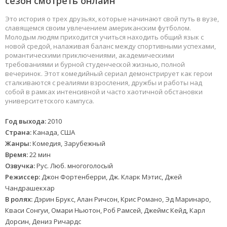
сезон смотреть онлайн
Это история о трех друзьях, которые начинают свой путь в вузе,
славящемся своим увлечением американским футболом.
Молодым людям приходится учиться находить общий язык с
новой средой, налаживая баланс между спортивными успехами,
романтическими приключениями, академическими
требованиями и бурной студенческой жизнью, полной
вечеринок. Этот комедийный сериал демонстрирует как герои
сталкиваются с реалиями взросления, дружбы и работы над
собой в рамках интенсивной и часто хаотичной обстановки
университетского кампуса.
Год выхода:
2010
Страна:
Канада, США
Жанры:
Комедия, Зарубежный
Время:
22 мин
Озвучка:
Рус. Люб. многоголосый
Режиссер:
Джон Фортенберри, Дж. Кларк Мэтис, Джей
Чандрашекхар
В ролях:
Дэрин Брукс, Алан Ричсон, Крис Романо, Эд Маринаро,
Кваси Сонгуи, Омари Ньютон, Роб Рамсей, Джеймс Кейд, Карл
Дорсин, Дениз Ричардс