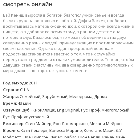
смотреть онлайн
Бэй Кениш выросла в богатой благополучной семье и всегда
была окружена роскошью и заботой. Дафни Васкез, наоборот,
воспитывалась матерью-одиночкой, с которой они всегда жили в
нищете, а в добавок ко всему этому, в раннем детстве она
потеряла слух. Казалось бы, что может объединить этих двух
совершенно разных людей, принадлежащих к противоположным
слоям населения. Однако в один прекрасный девочкам-
подросткам становится известно о том, что их случайно
перепутали в роддоме и отдали чужим родителям. Теперь, чтобы
девушки стали счастливыми, два совершенно противоположных
мира должны постараться ужиться вместе.
Год выхода:
2011
Страна:
США
Жанры:
Семейный, Зарубежный, Мелодрама, Драма
Время:
43 мин
Озвучка:
Дуб. (Кириллица), Eng.Original, Рус. Проф. многоголосый,
Рус. Проф. двухголосый
Режиссер:
Стив Майнер, Рон Лагомарсино, Мелани Мейрон
В ролях:
Кэти Леклерк, Ванесса Марано, Констанс Мари, Д.У.
Моффетт, Лиа Томпсон, Лукас Грабил, Шон Берди, Райан Лэйн,