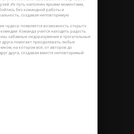
узей. Их путь наполнен яркими моментами,
обойтись без командной работы и
уальность, создавая неповторимую
щие чудеса: появляется возможность открыто
комедии. Команда учится находить радость
венны забавные недоразумения и трогательные
г друга помогает преодолевать любые
иком, на котором все, от авторов до
друг друга, создавая вместе неповторимый