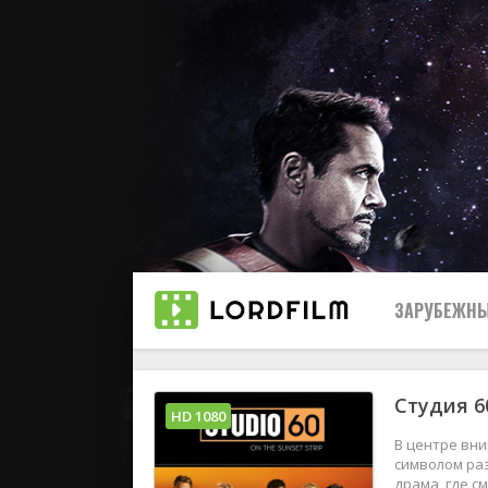
ЗАРУБЕЖНЫ
Студия 6
Все
HD 1080
В центре вн
2019
символом раз
драма, где с