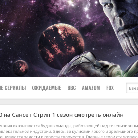
Е СЕРИАЛЫ
ОЖИДАЕМЫЕ
BBC
AMAZOM
FOX
0 на Сансет Стрип 1 сезон смотреть онлайн
Ужасы
Комедии
Документальные
имания оказываются будни команды, работающей над телевизионны
Боевики
Военные
влекательной индустрии. Здесь, за кулисами яркого и зрелищного 
мешиваются радости и горести творчества. Главные герои сталкиваю