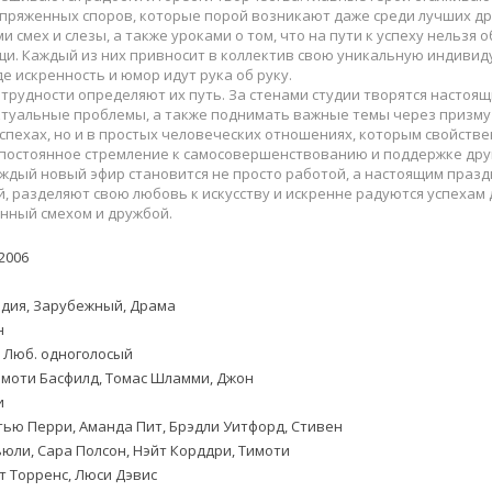
Приключения
Семейные
пряженных споров, которые порой возникают даже среди лучших др
Детективы
Спортивные
смех и слезы, а также уроками о том, что на пути к успеху нельзя 
и. Каждый из них привносит в коллектив свою уникальную индивид
Драмы
Вестерны
де искренность и юмор идут рука об руку.
итания
Исторические
Фэнтези
 трудности определяют их путь. За стенами студии творятся настоя
ктуальные проблемы, а также поднимать важные темы через призму 
Криминальные
Netflix
успехах, но и в простых человеческих отношениях, которым свойст
Мелодрамы
HBO
 постоянное стремление к самосовершенствованию и поддержке дру
ждый новый эфир становится не просто работой, а настоящим праздн
ная
Триллеры
Marvel
, разделяют свою любовь к искусству и искренне радуются успехам 
Фантастика
нный смехом и дружбой.
2006
дия, Зарубежный, Драма
н
. Люб. одноголосый
моти Басфилд, Томас Шламми, Джон
и
ью Перри, Аманда Пит, Брэдли Уитфорд, Стивен
Хьюли, Сара Полсон, Нэйт Корддри, Тимоти
т Торренс, Люси Дэвис