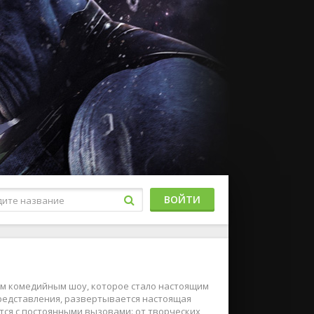
ВОЙТИ
м комедийным шоу, которое стало настоящим
представления, развертывается настоящая
тся с постоянными вызовами: от творческих