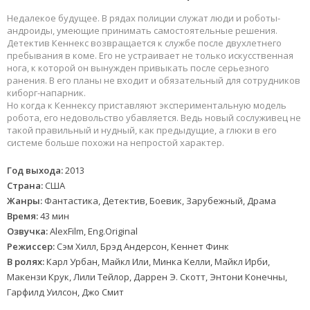
Недалекое будущее. В рядах полиции служат люди и роботы-
андроиды, умеющие принимать самостоятельные решения.
Детектив Кеннекс возвращается к службе после двухлетнего
пребывания в коме. Его не устраивает не только искусственная
нога, к которой он вынужден привыкать после серьезного
ранения. В его планы не входит и обязательный для сотрудников
киборг-напарник.
Но когда к Кеннексу приставляют экспериментальную модель
робота, его недовольство убавляется. Ведь новый сослуживец не
такой правильный и нудный, как предыдущие, а глюки в его
системе больше похожи на непростой характер.
Год выхода:
2013
Страна:
США
Жанры:
Фантастика, Детектив, Боевик, Зарубежный, Драма
Время:
43 мин
Озвучка:
AlexFilm, Eng.Original
Режиссер:
Сэм Хилл, Брэд Андерсон, Кеннет Финк
В ролях:
Карл Урбан, Майкл Или, Минка Келли, Майкл Ирби,
Макензи Крук, Лили Тейлор, Даррен Э. Скотт, Энтони Конечны,
Гарфилд Уилсон, Джо Смит