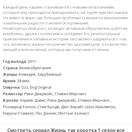
Каждый день карлик сталкивается с новыми испытаниями,
которые ему приходится преодолевать, не теряя чувство юмора.
Он живет в мире, где большие проблемы становятся маленькими,
а маленькие радости становятся огромными.
Несмотря на свой рост, он ведет активный образ жизни, работая,
влюбляясь, дружа с коллегами и соседями. Его увлекательные
приключения и забавные истории заставляют задуматься о том,
что, возможно, важно не количество центиметров, а количество
эмоций и впечатлений, которые мы получаем от жизни.
Год выхода:
2011
Страна:
Великобритания
Жанры:
Комедия, Зарубежный
Время:
28 мин
Озвучка:
Ozz, Eng.Original
Режиссер:
Рики Джервэйс, Стивен Мерчант
В ролях:
Уорвик Дэвис, Рики Джервэйс, Стивен Мерчант,
Розамунд Хэнсон, Стив Броди, Джо Энрайт, Шон Уильямсон,
Кируна Стамелл, Лес Дэннис, Мэттью Холнесс
Смотреть сериал Жизнь так коротка 1 сезон все