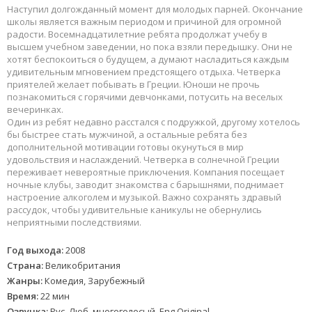
Наступил долгожданный момент для молодых парней. Окончание
школы является важным периодом и причиной для огромной
радости. Восемнадцатилетние ребята продолжат учебу в
высшем учебном заведении, но пока взяли передышку. Они не
хотят беспокоиться о будущем, а думают насладиться каждым
удивительным мгновением предстоящего отдыха. Четверка
приятелей желает побывать в Греции. Юноши не прочь
познакомиться с горячими девчонками, потусить на веселых
вечеринках.
Один из ребят недавно расстался с подружкой, другому хотелось
бы быстрее стать мужчиной, а остальные ребята без
дополнительной мотивации готовы окунуться в мир
удовольствия и наслаждений. Четверка в солнечной Греции
переживает невероятные приключения. Компания посещает
ночные клубы, заводит знакомства с барышнями, поднимает
настроение алкоголем и музыкой. Важно сохранять здравый
рассудок, чтобы удивительные каникулы не обернулись
неприятными последствиями.
Год выхода:
2008
Страна:
Великобритания
Жанры:
Комедия, Зарубежный
Время:
22 мин
Озвучка:
Рус. Люб. многоголосый, Eng.Original