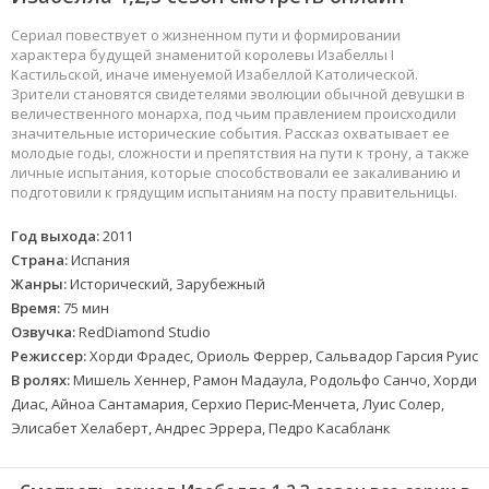
Сериал повествует о жизненном пути и формировании
характера будущей знаменитой королевы Изабеллы I
Кастильской, иначе именуемой Изабеллой Католической.
Зрители становятся свидетелями эволюции обычной девушки в
величественного монарха, под чьим правлением происходили
значительные исторические события. Рассказ охватывает ее
молодые годы, сложности и препятствия на пути к трону, а также
личные испытания, которые способствовали ее закаливанию и
подготовили к грядущим испытаниям на посту правительницы.
Год выхода:
2011
Страна:
Испания
Жанры:
Исторический, Зарубежный
Время:
75 мин
Озвучка:
RedDiamond Studio
Режиссер:
Хорди Фрадес, Ориоль Феррер, Сальвадор Гарсия Руис
В ролях:
Мишель Хеннер, Рамон Мадаула, Родольфо Санчо, Хорди
Диас, Айноа Сантамария, Серхио Перис-Менчета, Луис Солер,
Элисабет Хелаберт, Андрес Эррера, Педро Касабланк