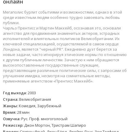
онлайн
Мегаполис бурлит событиями и возможностями, однако в этой
среде известным людям особенно трудно завоевать любовь
публики.
Чарльз Прентисс и Мартин Маккейб, осознавая это, основали
агентство для продвижения знаменитых актеров, эстрадных
исполнителей и влиятельных политиков Великобритании. Их
ключевой специализацией, осуществляемой в самом сердце
Лондона, является "черный PR". Ежедневно дуэт берется за
новые задачи, часто игнорируя этические нормы по отношению
к другим публичным личностям. Зачастую к ним обращаются
высокопоставленные государственные служащие,
представляющие различные политические силы, с запросами об
улучшении имиджа, несмотря на сомнительные методы,
применяемые агентством «Прентисс Маккейб».
Год выхода:
2003
Страна:
Великобритания
Жанры:
Комедия, Зарубежный
Время:
28 мин
Озвучка:
Рус. Проф. многоголосый
Режиссер:
Джон Мортон, Тристрам Шапиро
В ролях:
Стивен Фрай, Джон Бёрд, Джеймс Лэнс, Зои Телфорд,