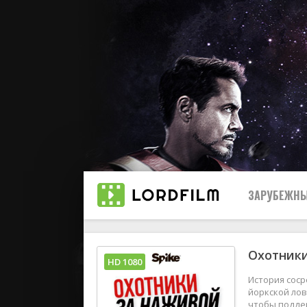
ЗАРУБЕЖНЫ
Охотники
Все
HD 1080
История сос
2019
йоркской лов
чтобы поддер