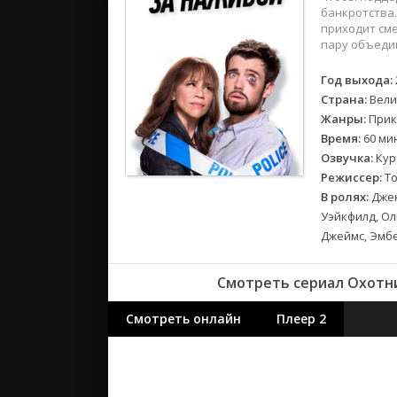
2018
банкротства.
2017
приходит см
пару объедин
Великобр
Год выхода:
Испания
Страна:
Вели
Германия
Жанры:
Прик
Время:
60 ми
Корея Юж
Озвучка:
Кур
Канада
Режиссер:
То
Индия
В ролях:
Джек
Франция
Уэйкфилд, Оль
Джеймс, Эмбе
Смотреть сериал Охотник
Смотреть онлайн
Плеер 2