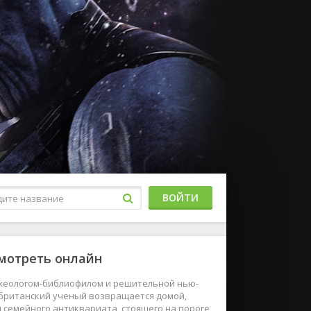
ВОЙТИ
смотреть онлайн
хеологом-библиофилом и решительной нью-
 британский ученый возвращается домой,
 семейного антиквариата, стоящего на пороге