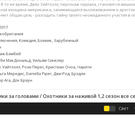
Приключения
Семейные
 В то же время, Джек Уайтхолл, персонаж сериала, становится мише
Детективы
Спортивные
елая женщина-американка, занимающаяся выслеживанием и арестом 
яет общая цель - разгадать тайну своего неожиданного участия в 
Драмы
Вестерны
итания
Исторические
Фэнтези
2017
Криминальные
Netflix
кобритания
Мелодрамы
HBO
лючения, Комедия, Боевик, Зарубежный
н
ная
Триллеры
Marvel
аж-Бамбей
Фантастика
би МакДональд, Уильям Синклер
 Уайтхолл, Рози Перес, Кристиан Очоа, Чарити
га Мередис, Daniella Piper, Джи-Род, Брэдли
р Ага, Док Браун
и за головами / Охотники за наживой 1,2 сезон все 
Свет