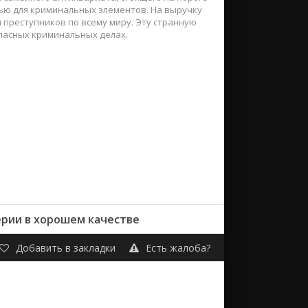
нью для криминальных элементов. На выручку
преступников по всему миру. Эту странную
опасных криминальных делах.
серии в хорошем качестве
Добавить в закладки
Есть жалоба?