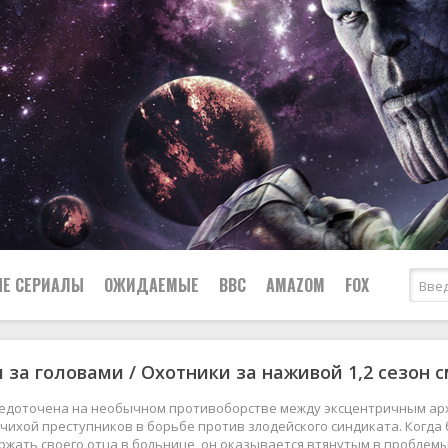
Е СЕРИАЛЫ
ОЖИДАЕМЫЕ
BBC
AMAZOM
FOX
 за головами / Охотники за наживой 1,2 сезон 
Ужасы
Комедии
Документальные
редоточена на необычном противоборстве между эксцентричным ар
Боевики
Военные
чихой преступников в борьбе против злодейского синдиката. Когда
жать своего отца в больнице, он оказывается втянутым в проблемы