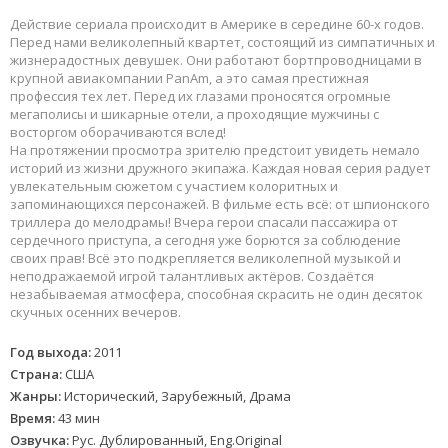
Действие сериала происходит в Америке в середине 60-х годов.
Перед нами великолепный квартет, состоящий из симпатичных и
жизнерадостных девушек. Они работают бортпроводницами в
крупной авиакомпании PanAm, а это самая престижная
профессия тех лет. Перед их глазами проносятся огромные
мегаполисы и шикарные отели, а проходящие мужчины с
восторгом оборачиваются вслед!
На протяжении просмотра зрителю предстоит увидеть немало
историй из жизни дружного экипажа. Каждая новая серия радует
увлекательным сюжетом с участием колоритных и
запоминающихся персонажей. В фильме есть всё: от шпионского
триллера до мелодрамы! Вчера герои спасали пассажира от
сердечного приступа, а сегодня уже борются за соблюдение
своих прав! Всё это подкрепляется великолепной музыкой и
неподражаемой игрой талантливых актёров. Создаётся
незабываемая атмосфера, способная скрасить не один десяток
скучных осенних вечеров.
Год выхода:
2011
Страна:
США
Жанры:
Исторический, Зарубежный, Драма
Время:
43 мин
Озвучка:
Рус. Дублированный, Eng.Original