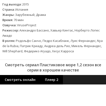
Год выхода:
2015
Страна:
Испания
Жанры:
Зарубежный, Драма
Время:
70 мин
Озвучка:
ViruseProject
Режиссер:
Алехандро Бассано, Хавьер Кинтас, Норберто Лопес
Амадо
В ролях:
Родольфо Санчо, Педро Касабланк, Луис Фернандес, Nya
de la Rubia, Патрик Криаду, Андреа дель Рио, Микель Фернандес,
Will Shephard, Федерико Агуадо, Хесус Карроса
Смотреть сериал Пластиковое море 1,2 сезон все
серии в хорошем качестве
Смотреть онлайн
Плеер 2