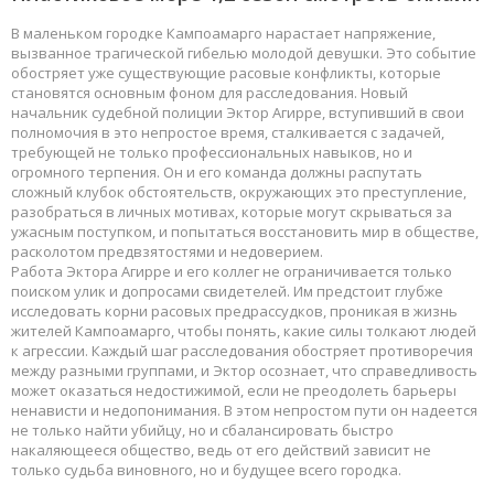
В маленьком городке Кампоамарго нарастает напряжение,
вызванное трагической гибелью молодой девушки. Это событие
обостряет уже существующие расовые конфликты, которые
становятся основным фоном для расследования. Новый
начальник судебной полиции Эктор Агирре, вступивший в свои
полномочия в это непростое время, сталкивается с задачей,
требующей не только профессиональных навыков, но и
огромного терпения. Он и его команда должны распутать
сложный клубок обстоятельств, окружающих это преступление,
разобраться в личных мотивах, которые могут скрываться за
ужасным поступком, и попытаться восстановить мир в обществе,
расколотом предвзятостями и недоверием.
Работа Эктора Агирре и его коллег не ограничивается только
поиском улик и допросами свидетелей. Им предстоит глубже
исследовать корни расовых предрассудков, проникая в жизнь
жителей Кампоамарго, чтобы понять, какие силы толкают людей
к агрессии. Каждый шаг расследования обостряет противоречия
между разными группами, и Эктор осознает, что справедливость
может оказаться недостижимой, если не преодолеть барьеры
ненависти и недопонимания. В этом непростом пути он надеется
не только найти убийцу, но и сбалансировать быстро
накаляющееся общество, ведь от его действий зависит не
только судьба виновного, но и будущее всего городка.