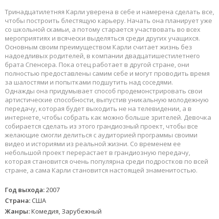
Тринадцатилетняя Карли уверена в себе и намерена сделать все,
чтобы построить блестящую карьеру. Начать она планирует уже
со школьной скамьи, а потому старается участвовать во всех
мероприятиях и всячески выделяться среди других учащихся.
Основным своим преимуществом Карли считает жизнь без
надоедливых родителей, в компании двадцатишестилетнего
брата Спенсера. Пока отец работает в другой стране, они
полностью предоставлены самим себе и могут проводить время
за шалостями и попытками подшутить над соседями.
Однажды она придумывает способ продемонстрировать свои
артистические способности, выпустив уникальную молодежную
передачу, которая будет выходить не на телевидении, а в
интернете, чтобы собрать как можно больше зрителей. Девочка
собирается сделать из этого грандиозный проект, чтобы все
желающие смогли делиться с аудиторией программы своими
видео и историями из реальной жизни. Со временем ее
небольшой проект перерастает в грандиозную передачу,
которая становится очень популярна среди подростков по всей
стране, а сама Карли становится настоящей знаменитостью.
Год выхода:
2007
Страна:
США
Жанры:
Комедия, Зарубежный