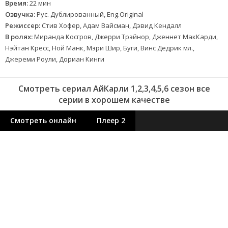
Время:
22 мин
Озвучка:
Рус. Дублированный, Eng.Original
Режиссер:
Стив Хофер, Адам Вайсман, Дэвид Кендалл
В ролях:
Миранда Косгров, Джерри Трэйнор, Дженнет МакКарди,
Нэйтан Кресс, Ной Манк, Мэри Шир, Буги, Винс Дедрик мл.,
Джереми Роули, Дориан Кинги
Смотреть сериал АйКарли 1,2,3,4,5,6 сезон все
серии в хорошем качестве
Смотреть онлайн
Плеер 2