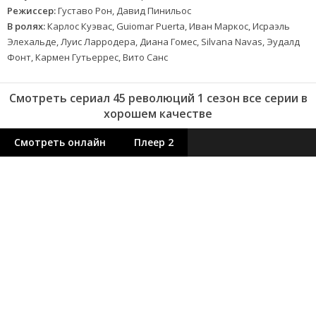
Режиссер:
Густаво Рон, Давид Пинильос
В ролях:
Карлос Куэвас, Guiomar Puerta, Иван Маркос, Исраэль
Элехальде, Луис Ларродера, Диана Гомес, Silvana Navas, Эудалд
Фонт, Кармен Гутьеррес, Вито Санс
Смотреть сериал 45 революций 1 сезон все серии в
хорошем качестве
Смотреть онлайн
Плеер 2