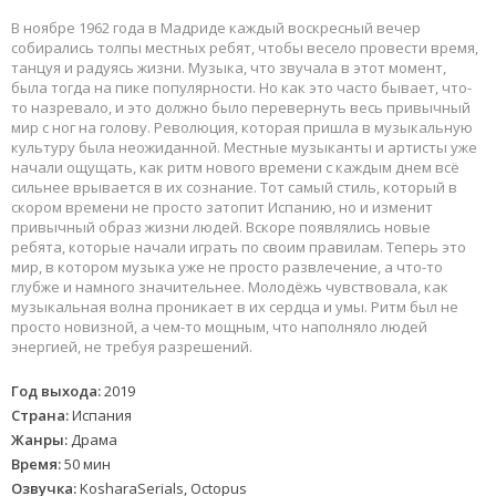
В ноябре 1962 года в Мадриде каждый воскресный вечер
собирались толпы местных ребят, чтобы весело провести время,
танцуя и радуясь жизни. Музыка, что звучала в этот момент,
была тогда на пике популярности. Но как это часто бывает, что-
то назревало, и это должно было перевернуть весь привычный
мир с ног на голову. Революция, которая пришла в музыкальную
культуру была неожиданной. Местные музыканты и артисты уже
начали ощущать, как ритм нового времени с каждым днем всё
сильнее врывается в их сознание. Тот самый стиль, который в
скором времени не просто затопит Испанию, но и изменит
привычный образ жизни людей. Вскоре появлялись новые
ребята, которые начали играть по своим правилам. Теперь это
мир, в котором музыка уже не просто развлечение, а что-то
глубже и намного значительнее. Молодёжь чувствовала, как
музыкальная волна проникает в их сердца и умы. Ритм был не
просто новизной, а чем-то мощным, что наполняло людей
энергией, не требуя разрешений.
Год выхода:
2019
Страна:
Испания
Жанры:
Драма
Время:
50 мин
Озвучка:
KosharaSerials, Octopus